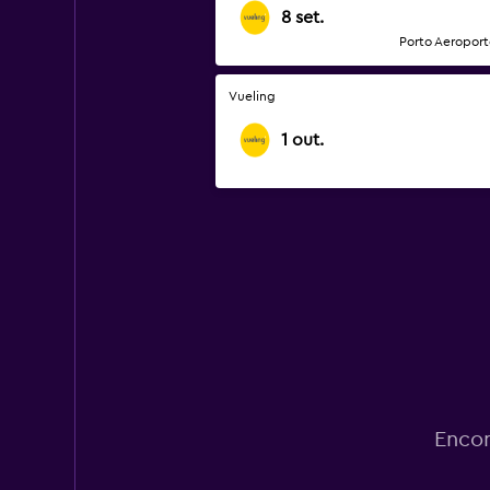
8 set.
Porto Aeroport
Vueling
1 out.
Encon