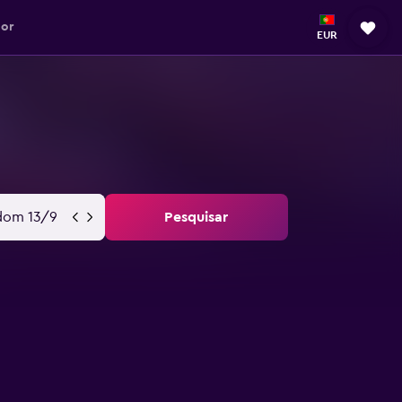
dor
EUR
dom 13/9
Pesquisar