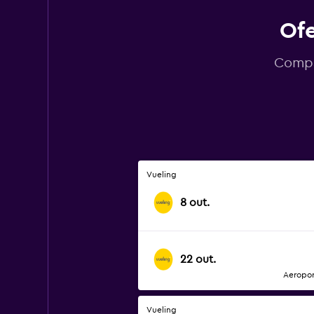
Ofe
Compar
Vueling
8 out.
22 out.
Aeropor
Vueling