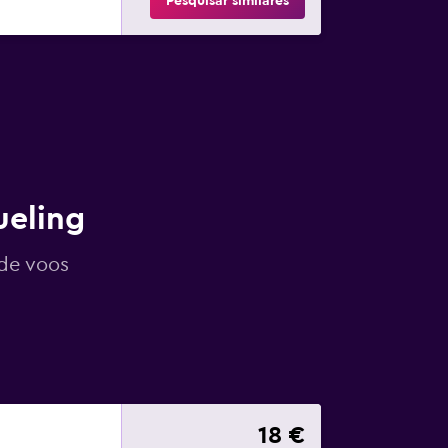
Pesquisar similares
ueling
de voos
18 €