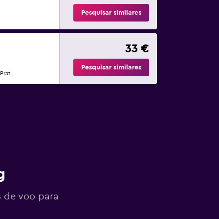
Pesquisar similares
33 €
Pesquisar similares
Prat
g
s de voo para