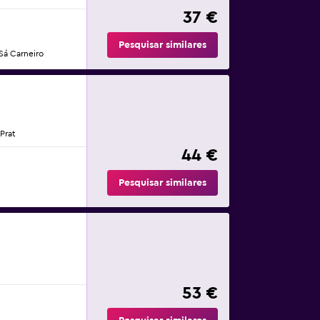
37 €
Pesquisar similares
Sá Carneiro
Prat
44 €
Pesquisar similares
53 €