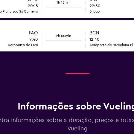
1h 15min
20:15
22:30
o Francisco Sá Carneiro
Bilbao
FAO
BCN
2h 00min
9:40
12:40
Aeroporto de Faro
Aeroporto de Barcelona-El 
Informações sobre Vuelin
tra informações sobre a duração, preços e rota
Vueling