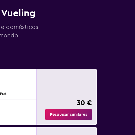
 Vueling
s e domésticos
momondo
Prat
30 €
Pesquisar similares