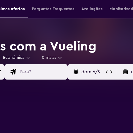
timas ofertas
Perguntas Frequentes
Avaliações
Monitoriza
s com a Vueling
Económica
0 malas
dom 6/9