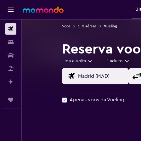
Úl
Voos
C.ªs aéreas
Vueling
Voos
Alojamentos
Reserva voo
Carros
Ida e volta
1 adulto
Pacotes
Faz planos com IA
Apenas voos da Vueling
Trips