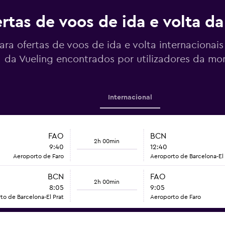
rtas de voos de ida e volta da
a ofertas de voos de ida e volta internacionai
da Vueling encontrados por utilizadores da 
Internacional
FAO
BCN
2h 00min
9:40
12:40
Aeroporto de Faro
Aeroporto de Barcelona-El 
BCN
FAO
2h 00min
8:05
9:05
to de Barcelona-El Prat
Aeroporto de Faro