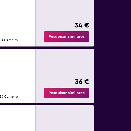
34 €
Pesquisar similares
Sá Carneiro
36 €
Pesquisar similares
Sá Carneiro