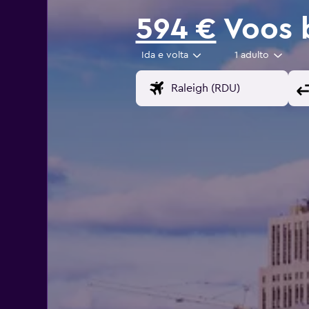
594 €
Voos 
Ida e volta
1 adulto