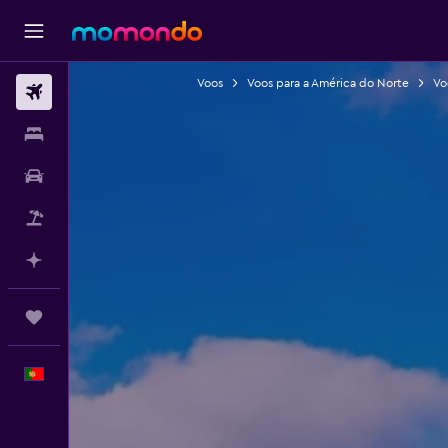
Voos
Voos para a América do Norte
Vo
Voos
Alojamentos
Carros
Pacotes
Faz planos com IA
Trips
Português