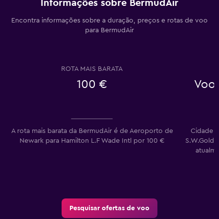
Informações sobre BermudAir
Encontra informações sobre a duração, preços e rotas de voo
para BermudAir
ROTA MAIS BARATA
100 €
Voos
A rota mais barata da BermudAir é de Aeroporto de
Cidade d
Newark para Hamilton L.F Wade Intl por 100 €
S.W.Goldso
atualme
Pesquisar ofertas de voo