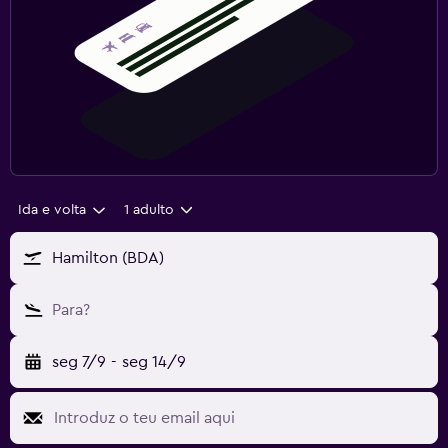
Ida e volta
1 adulto
Hamilton (BDA)
Para?
seg 7/9
-
seg 14/9