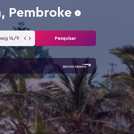
n, Pembroke
seg 14/9
Pesquisar