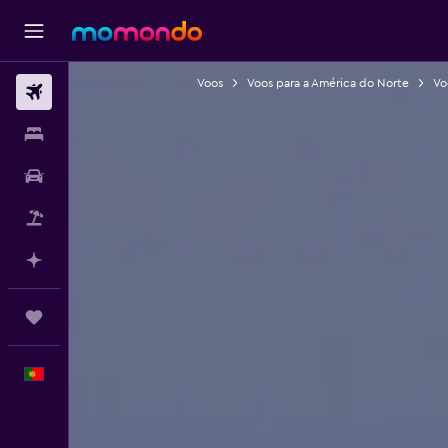
Voos
Voos para a América do Norte
Vo
Voos
Alojamentos
Carros
Pacotes
Faz planos com IA
Trips
Português