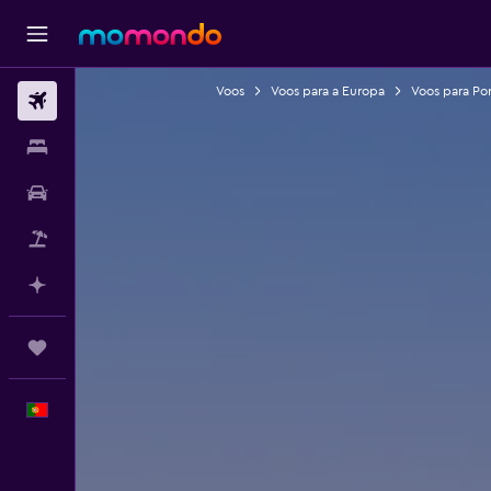
Voos
Voos para a Europa
Voos para Po
Voos
Alojamentos
Carros
Pacotes
Faz planos com IA
Trips
Português