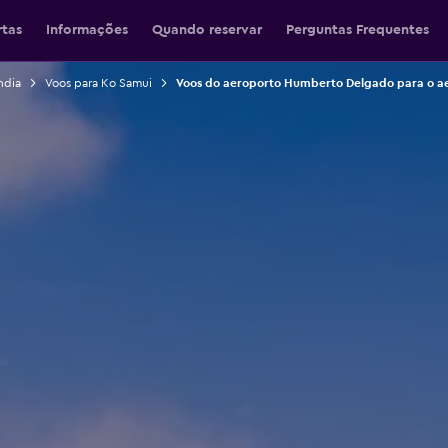
rtas
Informações
Quando reservar
Perguntas Frequentes
ndia
Voos para Ko Samui
Voos do aeroporto Humberto Delgado para o 