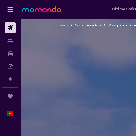
Últimas ofe
Voos
Voos para a Ásia
Voos para a Tailâ
Voos
Alojamentos
Carros
Pacotes
Faz planos com IA
Trips
Português