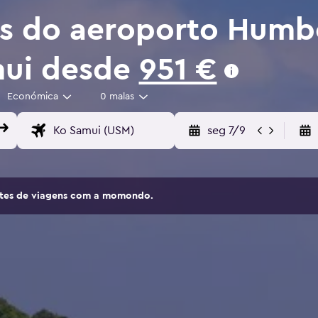
os do aeroporto Humb
mui desde
951 €
Económica
0 malas
seg 7/9
sites de viagens com a momondo.