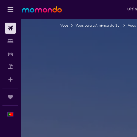
Últi
Voos
Voos para a América do Sul
Voos 
Voos
Alojamentos
Carros
Pacotes
Faz planos com IA
Trips
Português