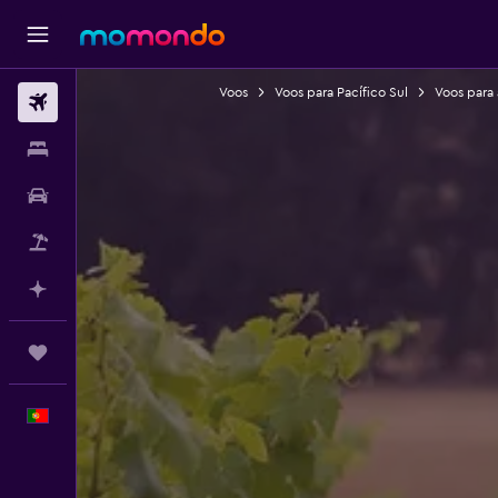
Voos
Voos para Pacífico Sul
Voos para 
Voos
Alojamentos
Carros
Pacotes
Faz planos com IA
Trips
Português