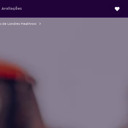
Avaliações
to de Londres Heathrow