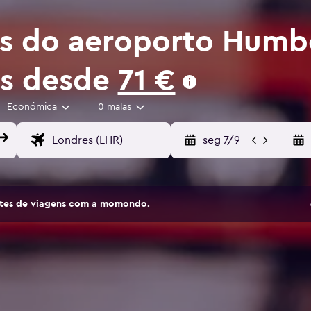
os do aeroporto Humb
es desde
71 €
Económica
0 malas
seg 7/9
sites de viagens com a momondo.