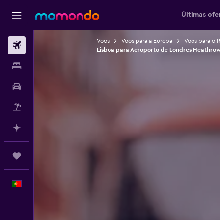
Últimas ofe
Voos
Voos para a Europa
Voos para o 
Voos
Lisboa para Aeroporto de Londres Heathro
Alojamentos
Carros
Pacotes
Faz planos com IA
Trips
Português