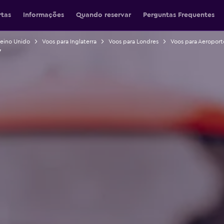
rtas
Informações
Quando reservar
Perguntas Frequentes
Reino Unido
Voos para Inglaterra
Voos para Londres
Voos para Aeropor
w