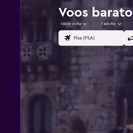
Voos barato
Ida e volta
1 adulto