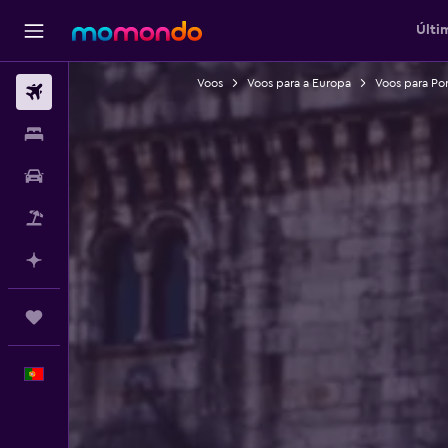
Últi
Voos
Voos para a Europa
Voos para Po
Voos
Alojamentos
Carros
Pacotes
Faz planos com IA
Trips
Português