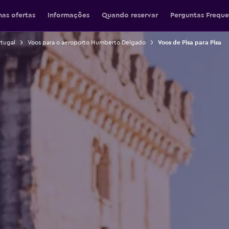
mas ofertas
Informações
Quando reservar
Perguntas Freque
rtugal
Voos para o aeroporto Humberto Delgado
Voos de Pisa para Pisa