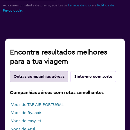
Ao criares um alerta de preço, aceitas os
termos de uso
e a
Política de
Privacidade.
Encontra resultados melhores
para a tua viagem
Outras companhias aéreas
Sinto-me com sorte
Companhias aéreas com rotas semelhantes
Voos de TAP AIR PORTUGAL
Voos de Ryanair
Voos de easyJet
Voos de Azul