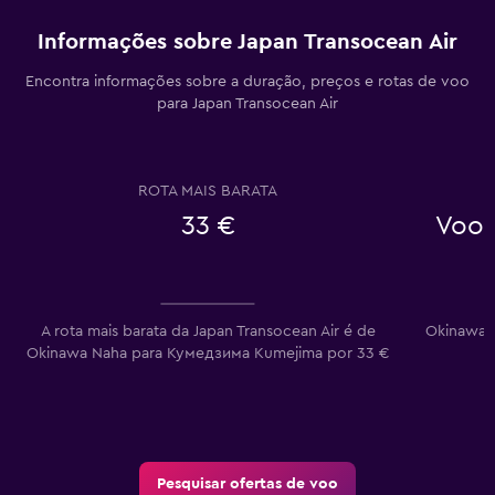
Informações sobre Japan Transocean Air
Encontra informações sobre a duração, preços e rotas de voo
para Japan Transocean Air
ROTA MAIS BARATA
33 €
Voos
A rota mais barata da Japan Transocean Air é de
Okinawa N
Okinawa Naha para Кумедзима Kumejima por 33 €
Pesquisar ofertas de voo