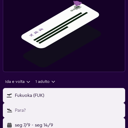
Ida e volta
1 adulto
Fukuoka (FUK)
Para?
seg 7/9
-
seg 14/9