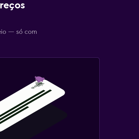
reços
eio — só com