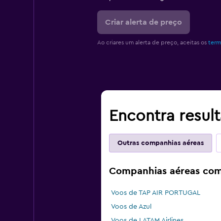
Criar alerta de preço
Ao criares um alerta de preço, aceitas os
term
Encontra resul
Outras companhias aéreas
Companhias aéreas com
Voos de TAP AIR PORTUGAL
Voos de Azul
Voos de LATAM Airlines