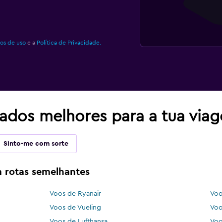
os de uso
e a
Política de Privacidade.
tados melhores para a tua via
Sinto-me com sorte
 rotas semelhantes
Voos de Ryanair
Voo
Voos de Vueling
Voo
Voos de Lufthansa
Voo