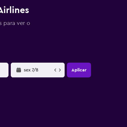
irlines
s para ver o
YYYY-MM-DD
Aplicar