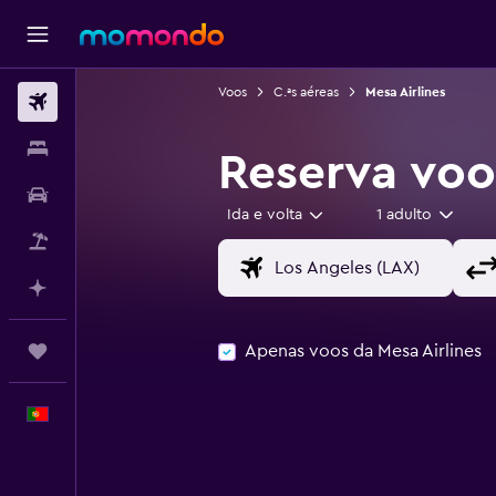
Voos
C.ªs aéreas
Mesa Airlines
Voos
Alojamentos
Reserva voo
Carros
Ida e volta
1 adulto
Pacotes
Faz planos com IA
Apenas voos da Mesa Airlines
Trips
Português