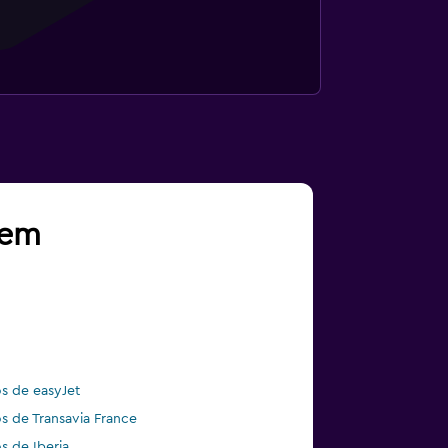
gem
s de easyJet
s de Transavia France
s de Iberia