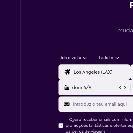
Mudan
Ida e volta
1 adulto
dom 6/9
Quero receber emails com inform
promoções fantásticas e ofertas e
parceiros de viagem