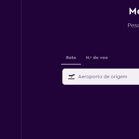
Mo
Pes
Rota
N.º do voo