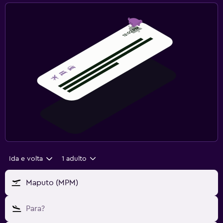
Ida e volta
1 adulto
Maputo (MPM)
Para?