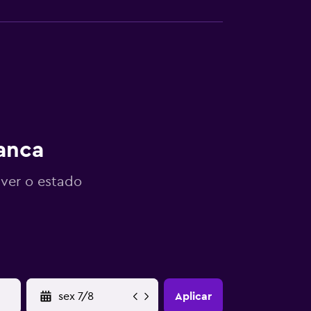
anca
 ver o estado
YYYY-MM-DD
Aplicar