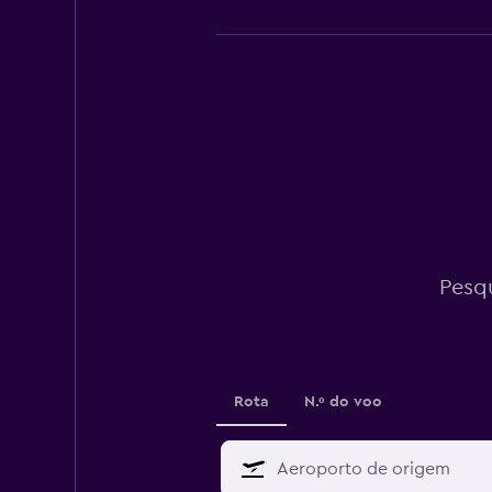
Pesq
Rota
N.º do voo