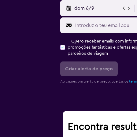
dom 6/9
Quero receber emails com inform
promoções fantásticas e ofertas e
parceiros de viagem
Criar alerta de preço
Ao criares um alerta de preço, aceitas os
term
Encontra resul