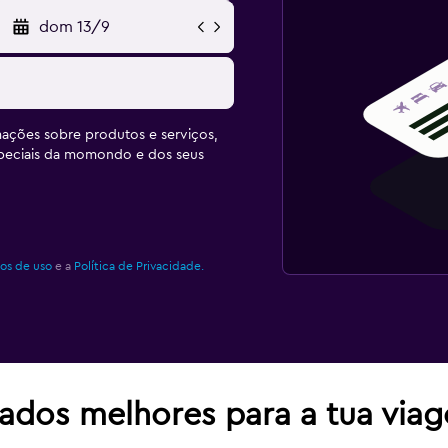
dom 13/9
ações sobre produtos e serviços,
speciais da momondo e dos seus
os de uso
e a
Política de Privacidade.
tados melhores para a tua via