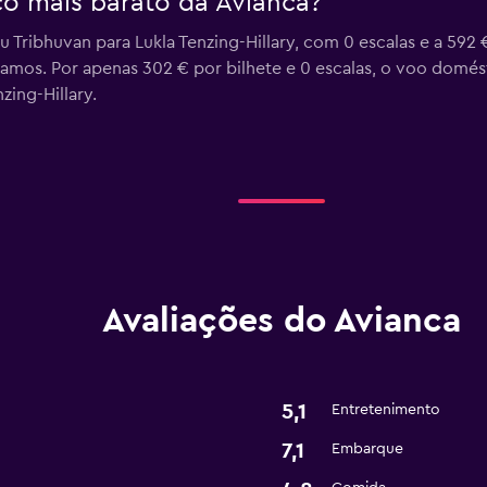
o mais barato da Avianca?
Tribhuvan para Lukla Tenzing-Hillary, com 0 escalas e a 592 
mos. Por apenas 302 € por bilhete e 0 escalas, o voo domést
ing-Hillary.
Avaliações do Avianca
5,1
Entretenimento
7,1
Embarque