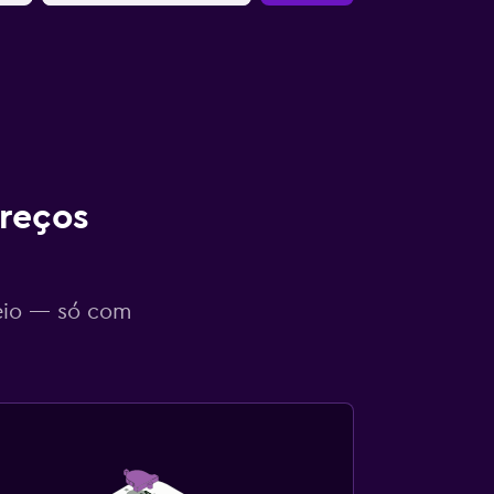
reços
eio — só com