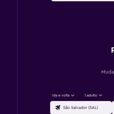
Mudan
Ida e volta
1 adulto