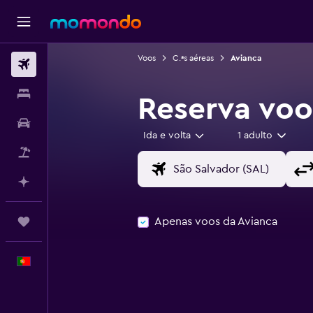
Voos
C.ªs aéreas
Avianca
Voos
Alojamentos
Reserva voo
Carros
Ida e volta
1 adulto
Pacotes
Faz planos com IA
Apenas voos da Avianca
Trips
Português