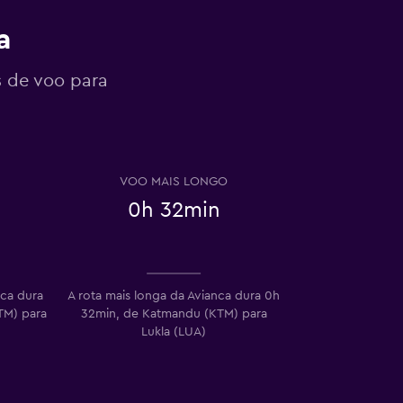
a
s de voo para
VOO MAIS LONGO
0h 32min
nca dura
A rota mais longa da Avianca dura 0h
TM) para
32min, de Katmandu (KTM) para
Lukla (LUA)