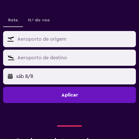
Rota
N.º do voo
sáb 8/8
Aplicar