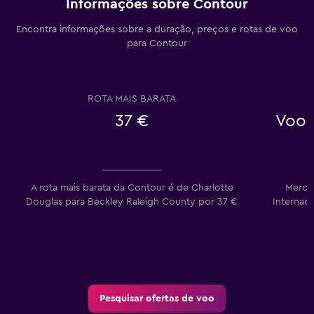
Informações sobre Contour
Encontra informações sobre a duração, preços e rotas de voo
para Contour
ROTA MAIS BARATA
37 €
Voos
A rota mais barata da Contour é de Charlotte
Merce
Douglas para Beckley Raleigh County por 37 €
Internaci
Pesquisar ofertas de voo