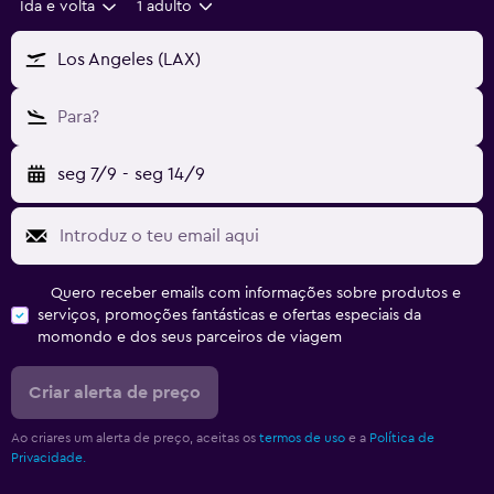
Ida e volta
1 adulto
Los Angeles (LAX)
Para?
seg 7/9
-
seg 14/9
Quero receber emails com informações sobre produtos e
serviços, promoções fantásticas e ofertas especiais da
momondo e dos seus parceiros de viagem
Criar alerta de preço
Ao criares um alerta de preço, aceitas os
termos de uso
e a
Política de
Privacidade.