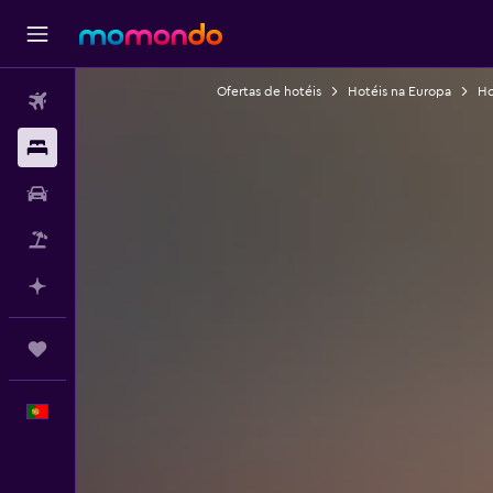
Ofertas de hotéis
Hotéis na Europa
Ho
Voos
Alojamentos
Carros
Pacotes
Faz planos com IA
Trips
Português