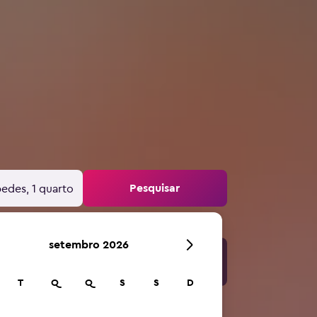
Pesquisar
edes, 1 quarto
setembro 2026
T
Q
Q
S
S
D