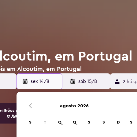
lcoutim, em Portugal
éis em Alcoutim, em Portugal
sex 14/8
-
sáb 15/8
2 hósp
agosto 2026
ilhões de opções de hotéis e alojamento.
S
T
Q
Q
S
S
D
S