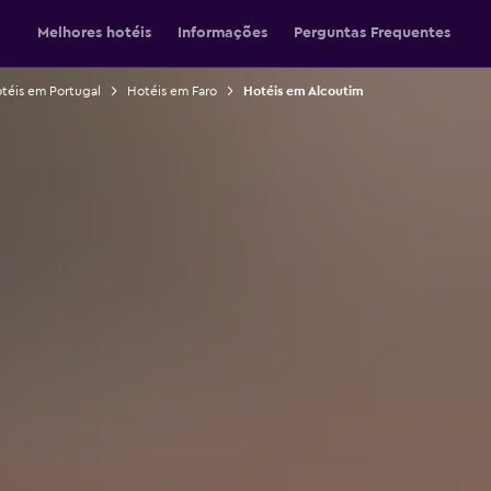
Melhores hotéis
Informações
Perguntas Frequentes
téis em Portugal
Hotéis em Faro
Hotéis em Alcoutim