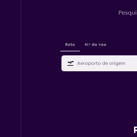
Pesqui
Rota
N.º do voo