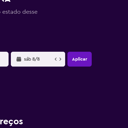
o estado desse
YYYY-MM-DD
Aplicar
reços