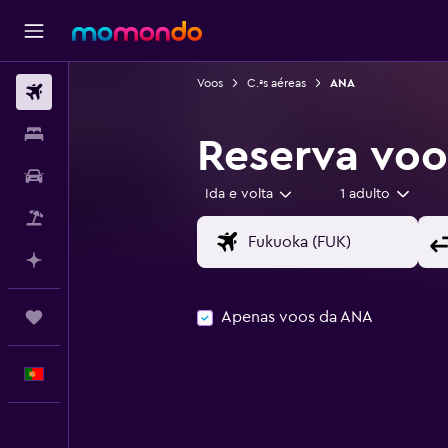
Voos
C.ªs aéreas
ANA
Voos
Alojamentos
Reserva vo
Carros
Ida e volta
1 adulto
Pacotes
Faz planos com IA
Apenas voos da ANA
Trips
Português