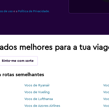
os de uso
e a
Política de Privacidade.
tados melhores para a tua via
Sinto-me com sorte
 rotas semelhantes
Voos de Ryanair
Voo
Voos de Vueling
Voo
Voos de Lufthansa
Voo
Voos de Azores Airlines
Voo