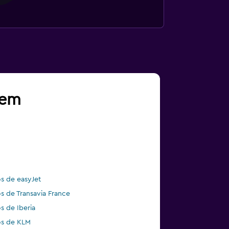
gem
s de easyJet
s de Transavia France
s de Iberia
s de KLM