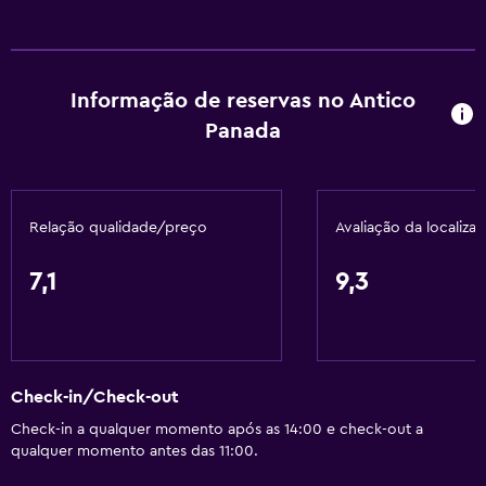
Serviços básicos
Wi-Fi gratuito
Internet
Informação de reservas no Antico
Toalhas
Panada
Ar-condicionado
Artigos de higiene grátis
Relação qualidade/preço
Avaliação da localiza
Aquecimento
7,1
9,3
Casa de banho
Banheira
Secador de cabelo
Vaso sanitário
Check-in/Check-out
Chuveiro
Check-in a qualquer momento após as 14:00 e check-out a
qualquer momento antes das 11:00.
WC privativo