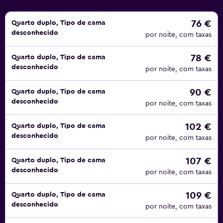
quartos clássicos e superiores. Todos os quartos têm ar
condicionado e televisão, e os Quartos Superiores
76 €
Quarto duplo, Tipo de cama
desconhecido
também têm minibar e banheira de hidromassagem.
por noite, com taxas
O restaurante no local serve cozinha local e internacional.
78 €
Quarto duplo, Tipo de cama
Nas imediações do hotel existem muitas outras opções de
desconhecido
por noite, com taxas
restauração, como o Ristorante Alle Corone, o Baci &
Pasta e o Ai Mercanti, que podem ser facilmente
90 €
Quarto duplo, Tipo de cama
alcançados a pé.
desconhecido
por noite, com taxas
A partir do hotel também é possível caminhar até atrações
102 €
Quarto duplo, Tipo de cama
populares como a Ponte dos Suspiros e o Palácio Ducal
desconhecido
por noite, com taxas
em apenas alguns minutos. Se quiser aventurar-se mais,
pode alugar um carro no hotel.
107 €
Quarto duplo, Tipo de cama
desconhecido
por noite, com taxas
109 €
Quarto duplo, Tipo de cama
desconhecido
por noite, com taxas