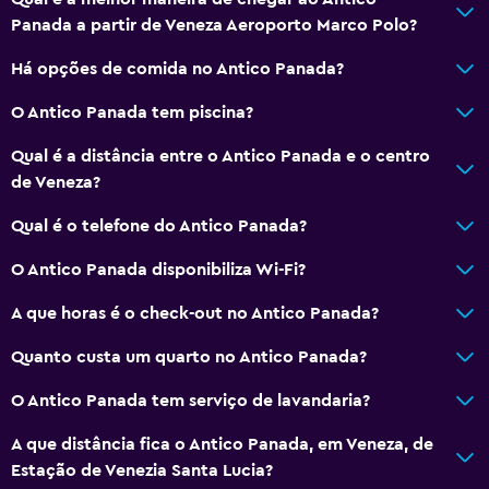
Panada a partir de Veneza Aeroporto Marco Polo?
Lavandaria
Há opções de comida no Antico Panada?
Lavandaria
O Antico Panada tem piscina?
Serviço de lavandaria
Qual é a distância entre o Antico Panada e o centro
Saúde e segurança
de Veneza?
Limpeza diária
Qual é o telefone do Antico Panada?
Cofre
O Antico Panada disponibiliza Wi-Fi?
Multimédia e entretenimento
A que horas é o check-out no Antico Panada?
TV Cabo ou TV por satélite
Quanto custa um quarto no Antico Panada?
O Antico Panada tem serviço de lavandaria?
Área de trabalho
Secretária
A que distância fica o Antico Panada, em Veneza, de
Estação de Venezia Santa Lucia?