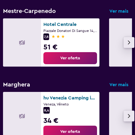
Mestre-Carpenedo
Ver mais
Hotel Centrale
Piazzale Donatori Di Sangue 14, Veneza, Vêneto
3 estrelas
7,8
51 €
Ver oferta
Marghera
Ver mais
hu Venezia Camping in Town
Veneza, Vêneto
8,4
34 €
Ver oferta