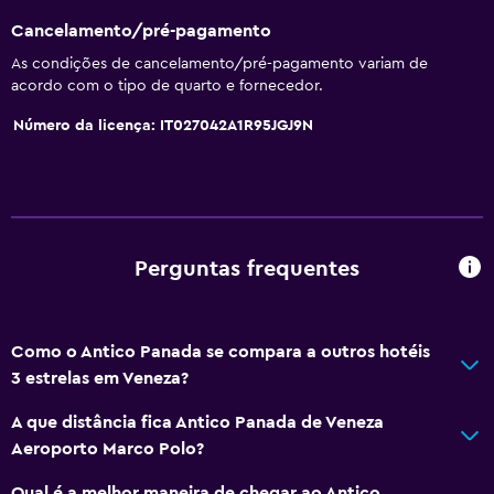
Cancelamento/pré-pagamento
Restaurantes
As condições de cancelamento/pré-pagamento variam de
Restaurante
acordo com o tipo de quarto e fornecedor.
Bar/Lounge
Número da licença: IT027042A1R95JGJ9N
Pequeno-almoço no quarto
As refeições podem ser entregues no quarto
Geral
Perguntas frequentes
Quartos insonorizados
Quartos familiares
Telefone
Como o Antico Panada se compara a outros hotéis
3 estrelas em Veneza?
Acessibilidade e conveniência
A que distância fica Antico Panada de Veneza
Quarto para não fumadores
Aeroporto Marco Polo?
Elevador
Qual é a melhor maneira de chegar ao Antico