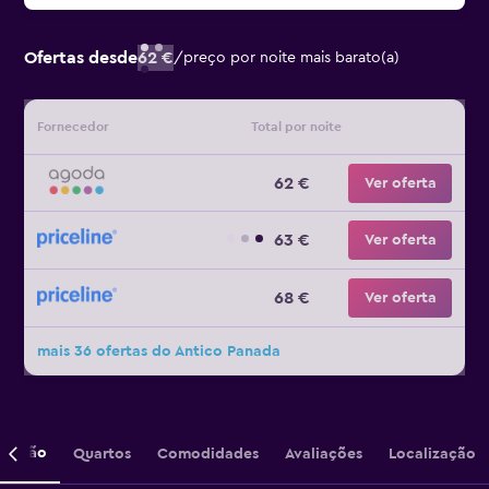
Ofertas desde
62 €
/
preço por noite mais barato(a)
Fornecedor
Total por noite
62 €
Ver oferta
63 €
Ver oferta
68 €
Ver oferta
mais 36 ofertas do Antico Panada
crição
Quartos
Comodidades
Avaliações
Localização