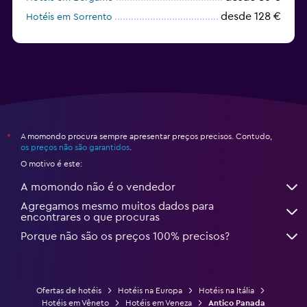
desde 128 €
Hotéis em Sorrento
desde 75 €
Hotéis em Amalfi
A momondo procura sempre apresentar preços precisos. Contudo,
*
os preços não são garantidos
.
O motivo é este:
A momondo não é o vendedor
Agregamos mesmo muitos dados para
encontrares o que procuras
Porque não são os preços 100% precisos?
Ofertas de hotéis
Hotéis na Europa
Hotéis na Itália
Hotéis em Vêneto
Hotéis em Veneza
Antico Panada