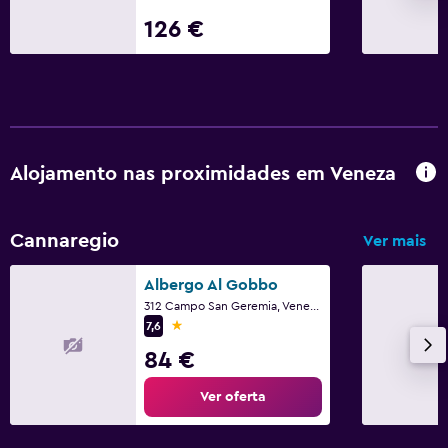
126 €
Alojamento nas proximidades em Veneza
Cannaregio
Ver mais
Albergo Al Gobbo
312 Campo San Geremia, Veneza, Vêneto
1 estrela
7,6
84 €
Ver oferta