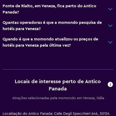
Adequado a famílias
Ponte de Rialto, em Veneza, fica perto do Antico
Serviço de babysitter ou acompanhamento de crianças
Panada?
Quantas operadoras é que a momondo pesquisa de
hotéis para Veneza?
Quando é que a momondo atualizou os preços de
hotéis para Veneza pela última vez?
Locais de interesse perto de Antico
Panada
Atrações selecionadas pela momondo em Veneza, Itália
Localização do Antico Panada: Calle Degli Specchieri 646, 30124