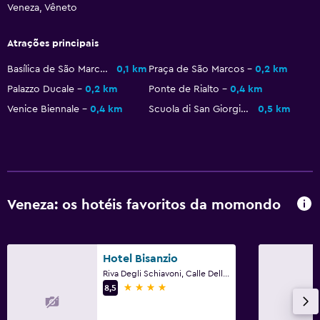
Veneza, Vêneto
Atrações principais
Basílica de São Marcos
0,1 km
Praça de São Marcos
0,2 km
Palazzo Ducale
0,2 km
Ponte de Rialto
0,4 km
Venice Biennale
0,4 km
Scuola di San Giorgio degli Schiavoni
0,5 km
Veneza: os hotéis favoritos da momondo
Hotel Bisanzio
Riva Degli Schiavoni, Calle Della Pieta, 3651, Veneza, Vêneto
4 estrelas
8,5