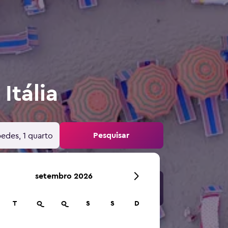
Itália
Pesquisar
edes, 1 quarto
setembro 2026
T
Q
Q
S
S
D