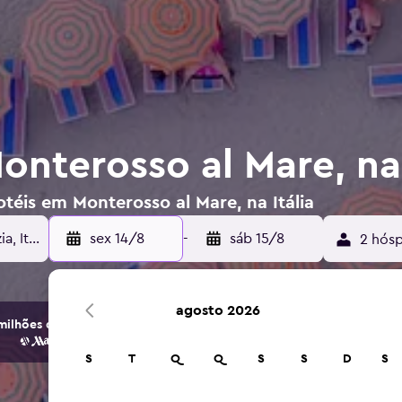
nterosso al Mare, na 
téis em Monterosso al Mare, na Itália
sex 14/8
-
sáb 15/8
2 hósp
agosto 2026
ilhões de opções de hotéis e alojamento.
S
T
Q
Q
S
S
D
S