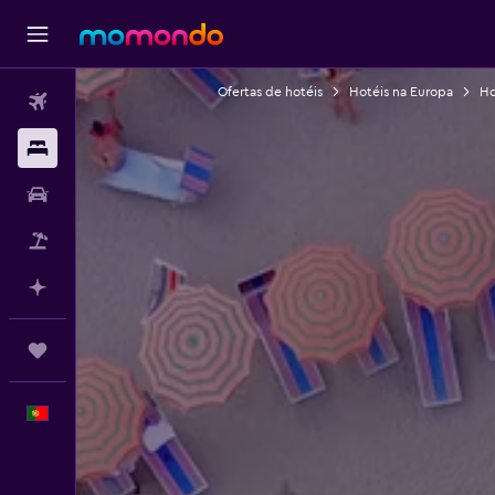
Ofertas de hotéis
Hotéis na Europa
Ho
Voos
Alojamentos
Carros
Pacotes
Faz planos com IA
Trips
Português