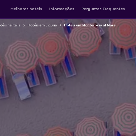
Melhores hotéis
Informações
Perguntas Frequentes
téis na Itália
Hotéis em Ligúria
Hotéis em Monterosso al Mare