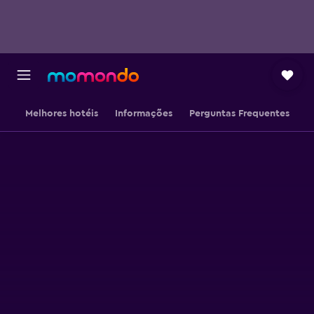
Melhores hotéis
Informações
Perguntas Frequentes