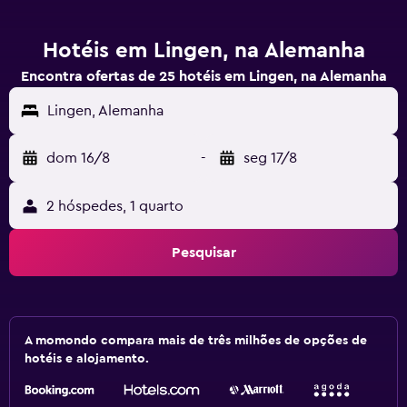
Hotéis em Lingen, na Alemanha
Encontra ofertas de 25 hotéis em Lingen, na Alemanha
Lingen, Alemanha
dom 16/8
-
seg 17/8
2 hóspedes, 1 quarto
Pesquisar
A momondo compara mais de três milhões de opções de
hotéis e alojamento.