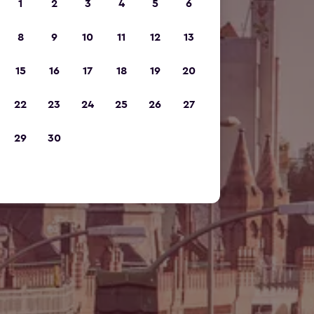
1
2
3
4
5
6
8
9
10
11
12
13
15
16
17
18
19
20
22
23
24
25
26
27
29
30