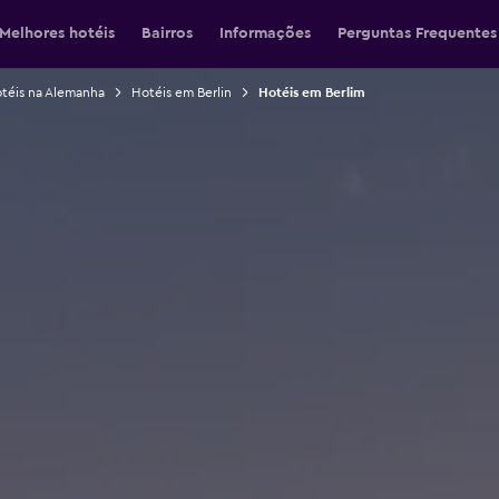
Melhores hotéis
Bairros
Informações
Perguntas Frequentes
téis na Alemanha
Hotéis em Berlin
Hotéis em Berlim