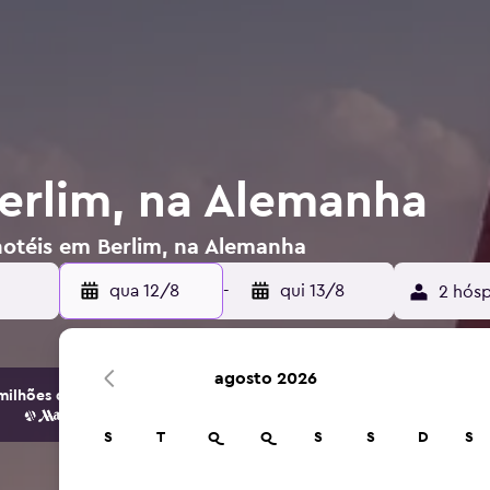
erlim, na Alemanha
hotéis em Berlim, na Alemanha
qua 12/8
-
qui 13/8
2 hósp
agosto 2026
ilhões de opções de hotéis e alojamento.
S
T
Q
Q
S
S
D
S