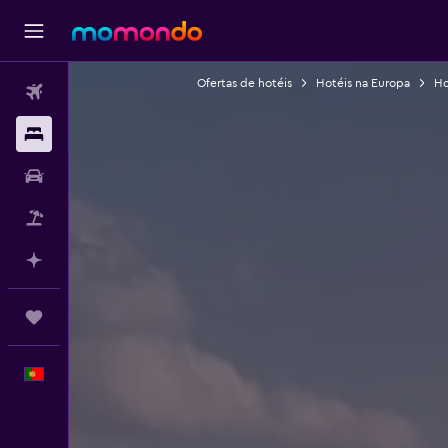
Ofertas de hotéis
Hotéis na Europa
Ho
Voos
Alojamentos
Carros
Pacotes
Faz planos com IA
Trips
Português