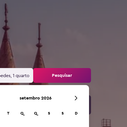
Pesquisar
edes, 1 quarto
setembro 2026
T
Q
Q
S
S
D