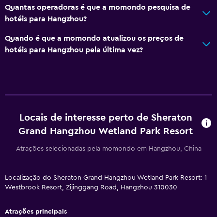
Papel higiénico
Quantas operadoras é que a momondo pesquisa de
Escova de dentes
hotéis para Hangzhou?
Duche ao nível do chão
Quando é que a momondo atualizou os preços de
hotéis para Hangzhou pela última vez?
Restaurantes
Copos de vinho
Chaleira elétrica
Fruta
Locais de interesse perto de Sheraton
Restaurante
Grand Hangzhou Wetland Park Resort
Minibar
Atrações selecionadas pela momondo em Hangzhou, China
Fervedor para chá/café
Chaleira
Localização do Sheraton Grand Hangzhou Wetland Park Resort: 1
Refrigerador
Westbrook Resort, Zijinggang Road, Hangzhou 310030
Máquina de café
Atrações principais
Venda automática (bebidas)