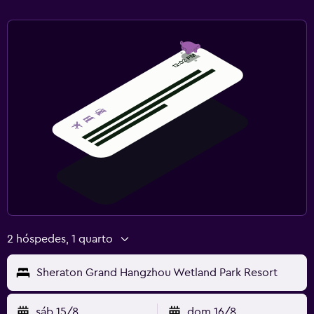
Ginásio
Ténis
Multimédia e entretenimento
TV Cabo ou TV por satélite
TV
Área de trabalho
Secretária
2 hóspedes, 1 quarto
Sheraton Grand Hangzhou Wetland Park Resort
sáb 15/8
dom 16/8