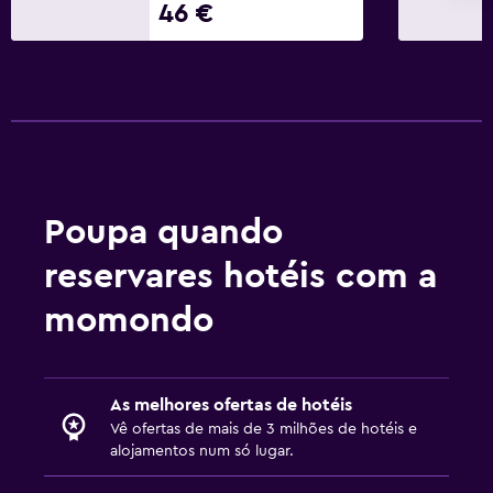
46 €
Serviço de babysitter ou acompanhamento de crianças
Berço disponível
Piscina infantil
Menu infantil
Bufete adequado para crianças
Área lúdica interior
Poupa quando
Clube infantil
reservares hotéis com a
Piscina e spa
momondo
Spa
Hidromassagem
Piscina interior
As melhores ofertas de hotéis
Banho turco
Vê ofertas de mais de 3 milhões de hotéis e
alojamentos num só lugar.
Massagem