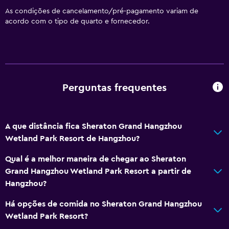
Check-out expresso
As condições de cancelamento/pré-pagamento variam de
acordo com o tipo de quarto e fornecedor.
Receção 24 horas
Cofre
Garrafa de água
Perguntas frequentes
Serviços básicos
Internet
Extintor
A que distância fica Sheraton Grand Hangzhou
Artigos de higiene grátis
Wetland Park Resort de Hangzhou?
Detetores de fumo
Qual é a melhor maneira de chegar ao Sheraton
Ar-condicionado
Grand Hangzhou Wetland Park Resort a partir de
Hangzhou?
Wi-Fi gratuito
Roupa de cama
Há opções de comida no Sheraton Grand Hangzhou
Wetland Park Resort?
Toalhas