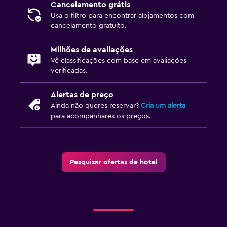
Sauna
Cancelamento grátis
Usa o filtro para encontrar alojamentos com
cancelamento gratuito.
Quarto
Almofada de penas
Milhões de avaliações
Vê classificações com base em avaliações
Tomada junto à cama
verificadas.
Despertador
Alertas de preço
Sofá-cama
Ainda não queres reservar?
Cria um alerta
Suporte para cabides
para acompanhares os preços.
Roupeiro ou armário
Saúde e segurança
Pesquisar ofertas de hotel
Limpeza diária
CCTV nas zonas comuns
CCTV fora da propriedade
Segurança 24/7