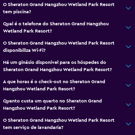
Champô
O Sheraton Grand Hangzhou Wetland Park Resort
tem piscina?
Sabonete
Caixotes do lixo
Qual é o telefone do Sheraton Grand Hangzhou
Wetland Park Resort?
Amaciador
O Sheraton Grand Hangzhou Wetland Park Resort
Casa de banho
disponibiliza Wi-Fi?
Secador de cabelo
Há um ginásio disponível para os hóspedes do
Roupão de banho
Sheraton Grand Hangzhou Wetland Park Resort?
WC privativo
A que horas é o check-out no Sheraton Grand
Chuveiro
Hangzhou Wetland Park Resort?
Touca para banho
Quanto custa um quarto no Sheraton Grand
Sanita adicional
Hangzhou Wetland Park Resort?
Banheira
O Sheraton Grand Hangzhou Wetland Park Resort
Vaso sanitário
tem serviço de lavandaria?