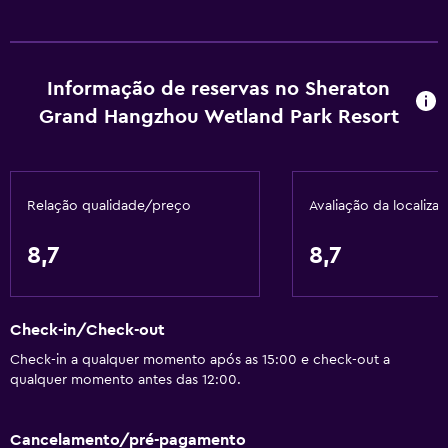
Pantufas
Sofá-cama
Informação de reservas no Sheraton
Telefone
Grand Hangzhou Wetland Park Resort
Piso em carpete
Serviços e comodidades
Relação qualidade/preço
Avaliação da localiza
Caixa multibanco
Centro de negócios
8,7
8,7
Serviço de despertador
Serviço de concierge
Check-in/Check-out
Câmbio
Check-in a qualquer momento após as 15:00 e check-out a
Instalações para reuniões/banquetes
qualquer momento antes das 12:00.
Serviço de quarto
Acesso com cartão
Cancelamento/pré-pagamento