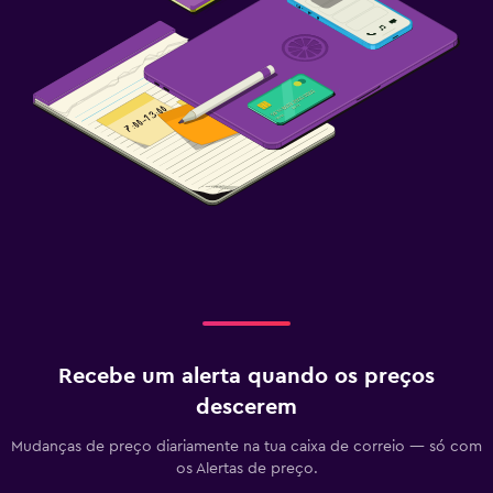
Shuttle aeroporto
Lavandaria
Lavandaria
Serviço de engomadoria
Serviço de lavandaria
Ferro e tábua de passar a ferro
Ar livre
Jardim
Terraço/pátio
Recebe um alerta quando os preços
Varanda
descerem
Ginásio
Mudanças de preço diariamente na tua caixa de correio — só com
os Alertas de preço.
Aulas de fitness