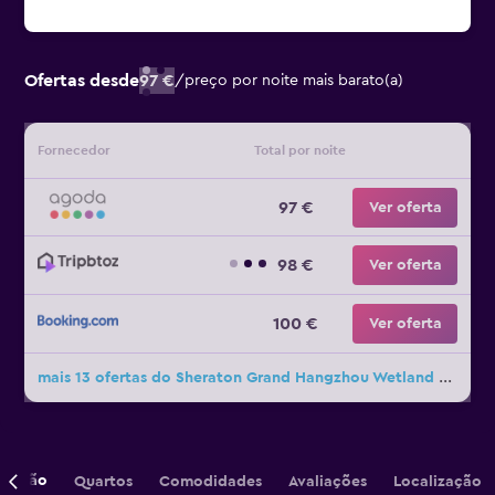
Ofertas desde
97 €
/
preço por noite mais barato(a)
Fornecedor
Total por noite
97 €
Ver oferta
98 €
Ver oferta
100 €
Ver oferta
mais 13 ofertas do Sheraton Grand Hangzhou Wetland Park Resort
crição
Quartos
Comodidades
Avaliações
Localização