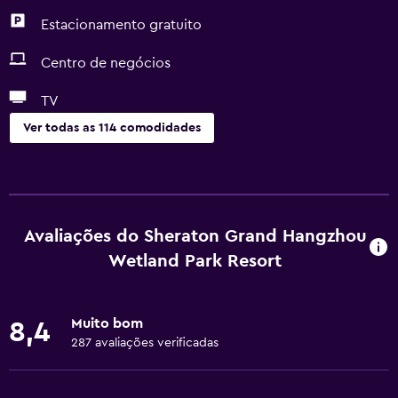
Estacionamento gratuito
Centro de negócios
TV
Ver todas as 114 comodidades
Geral
Acesso ao lounge executivo
Quartos familiares
Avaliações do Sheraton Grand Hangzhou
Vista para o jardim
Wetland Park Resort
Vista do jardim interior
Quartos adjacentes disponíveis
Muito bom
8,4
Cacifos
287 avaliações verificadas
Armazém disponível
Área de descanso