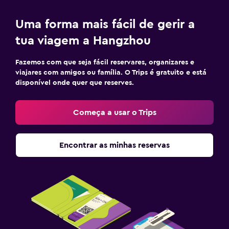
Kit de primeiros socorros
Uma forma mais fácil de gerir a
Cofre
tua viagem a Hangzhou
Atividades
Fazemos com que seja fácil reservares, organizares e
Loja de presentes
viajares com amigos ou família. O Trips é gratuito e está
disponível onde quer que reserves.
Aluguer de bicicletas
Ciclismo
Começa a usar o Trips
Caminhadas
Passeios de barco
Encontrar as minhas reservas
Estacionamento e transportes
Estacionamento gratuito
Estacionamento privado
Carga p/ carros elé.