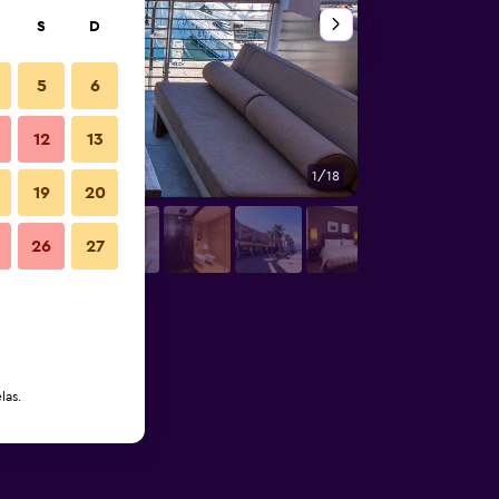
S
D
5
6
12
13
1/18
Outra
19
20
26
27
las.