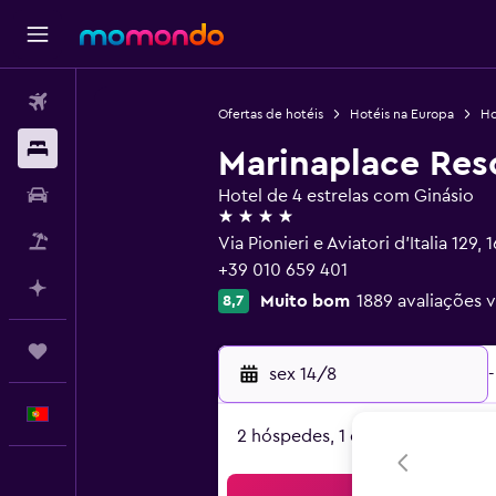
Voos
Ofertas de hotéis
Hotéis na Europa
Ho
Alojamentos
Marinaplace Res
Carros
Hotel de 4 estrelas com Ginásio
4 estrelas
Pacotes
Via Pionieri e Aviatori d'Italia 129
+39 010 659 401
Faz planos com IA
Muito bom
1889 avaliações v
8,7
Trips
sex 14/8
-
Português
2 hóspedes, 1 quarto