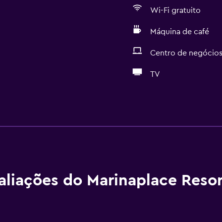
Wi-Fi gratuito
Máquina de café
Centro de negócio
TV
Serviços básicos
rodas
Wi-Fi gratuito
itado. Pode ter custos adicionais.
Internet
Toalhas
Extintor
aliações do Marinaplace Resor
Artigos de higiene grátis
Champô