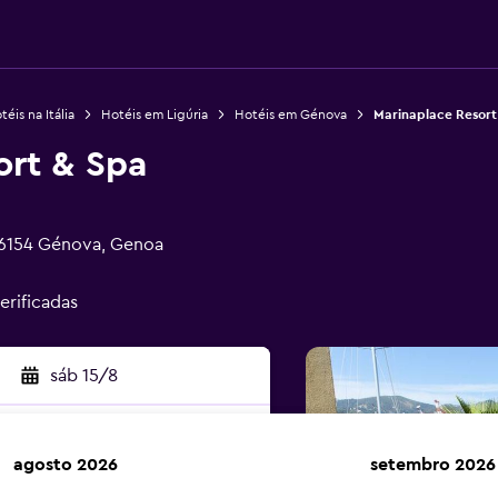
téis na Itália
Hotéis em Ligúria
Hotéis em Génova
Marinaplace Resort
ort & Spa
, 16154 Génova, Genoa
erificadas
sáb 15/8
agosto 2026
setembro 2026