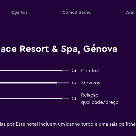
Quartos
Comodidades
Aval
lace Resort & Spa, Génova
Comfort
9,2
Serviços
8,6
Relação
9,2
qualidade/preço
idas por Este hotel incluem um banho turco e uma sala de fitne