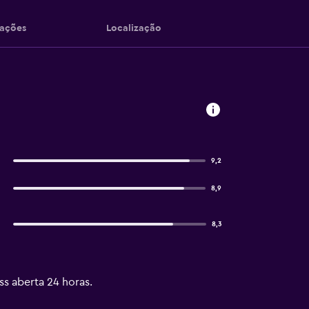
iações
Localização
9,2
8,9
8,3
ss aberta 24 horas.