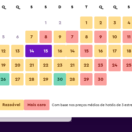
isar
Q
Q
S
S
D
S
T
Q
Q
S
1
2
1
2
3
4
or noite mais barato(a)
5
6
7
8
9
7
8
9
10
11
Varanda
or
Total por
12
13
14
15
16
14
15
16
17
18
noite
19
20
21
22
23
21
22
23
24
25
147 €
Ver oferta
Fotos
26
27
28
29
30
28
29
30
160 €
Ver oferta
169 €
Ver oferta
Razoável
Mais caro
Com base nos preços médios de hotéis de 3 estre
ort & Spa