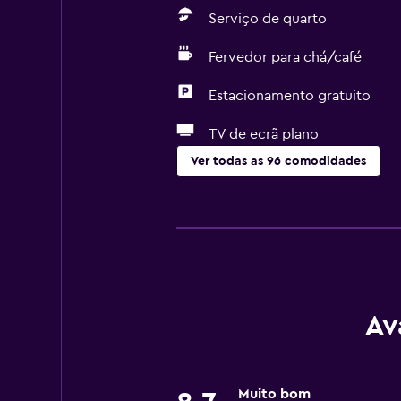
Serviço de quarto
Fervedor para chá/café
Estacionamento gratuito
TV de ecrã plano
Ver todas as 96 comodidades
Acessibilidade e conveniência
Unidade acessível em cadeira de 
Animais permitidos consoante solic
Acessível
Elevador
Av
Cadeira para duche
Estacionamento acessível
Muito bom