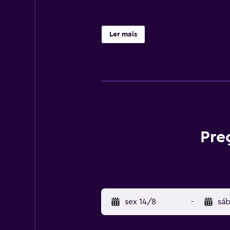
Ler mais
Pre
sex 14/8
-
sáb