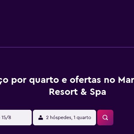
ço por quarto e ofertas no Ma
Resort & Spa
 15/8
2 hóspedes, 1 quarto