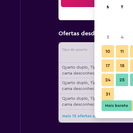
Pesqu
S
T
147 €
Ofertas desde
/
preço p
3
4
Tipo de quarto
Forneced
10
11
17
18
Quarto duplo, Tipo de
cama desconhecido
24
25
Quarto duplo, Tipo de
cama desconhecido
31
Quarto duplo, Tipo de
cama desconhecido
Mais barato
mais 15 ofertas do Marinaplace Res