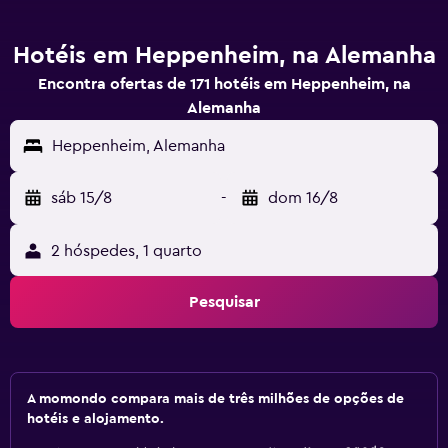
Hotéis em Heppenheim, na Alemanha
Encontra ofertas de 171 hotéis em Heppenheim, na
Alemanha
Heppenheim, Alemanha
sáb 15/8
-
dom 16/8
2 hóspedes, 1 quarto
Pesquisar
A momondo compara mais de três milhões de opções de
hotéis e alojamento.