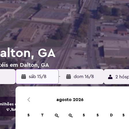
alton, GA
téis em Dalton, GA
sáb 15/8
-
dom 16/8
2 hósp
agosto 2026
ilhões de opções de hotéis e alojamento.
S
T
Q
Q
S
S
D
S