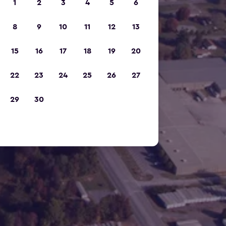
1
2
3
4
5
6
8
9
10
11
12
13
15
16
17
18
19
20
22
23
24
25
26
27
29
30