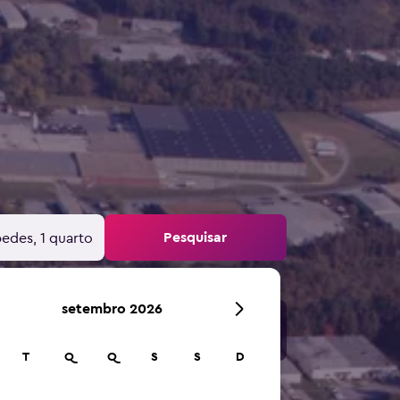
Pesquisar
edes, 1 quarto
setembro 2026
T
Q
Q
S
S
D