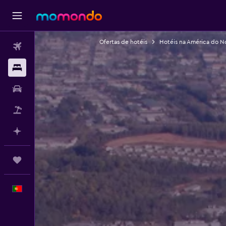
Ofertas de hotéis
Hotéis na América do N
Voos
Alojamentos
Carros
Pacotes
Faz planos com IA
Trips
Português