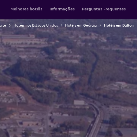
Melhores hotéis
Informações
Perguntas Frequentes
orte
Hotéis nos Estados Unidos
Hotéis em Geórgia
Hotéis em Dalton