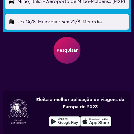
Milão, Itália - Aeroporto de Milão-Malpensa (MXP)
sex 14/8
Meio-dia
-
sex 21/8
Meio-dia
Pesquisar
Eleita a melhor aplicação de viagens da
Europa de 2023