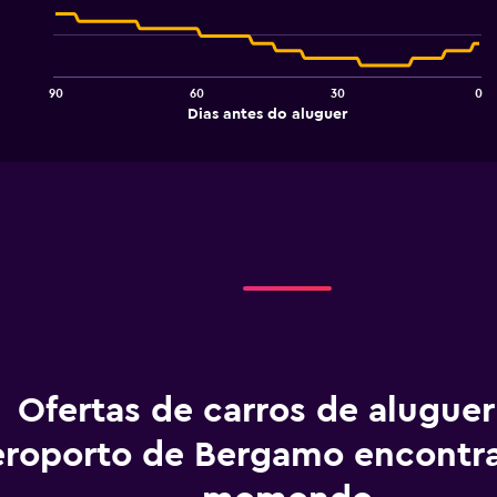
with
91
data
points.
90
60
30
0
The
End
Dias antes do aluguer
chart
of
interactive
has
chart
1
X
axis
displaying
Dias
antes
do
aluguer.
Range:
91
categories.
The
Ofertas de carros de alugue
chart
has
roporto de Bergamo encontr
1
Y