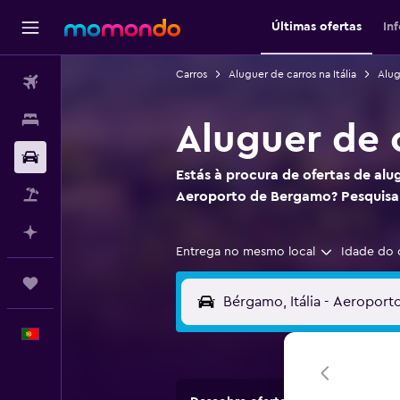
Últimas ofertas
In
Carros
Aluguer de carros na Itália
Alug
Voos
Alojamentos
Aluguer de 
Carros
Estás à procura de ofertas de alu
Pacotes
Aeroporto de Bergamo? Pesquis
Faz planos com IA
Entrega no mesmo local
Idade do 
Trips
Português