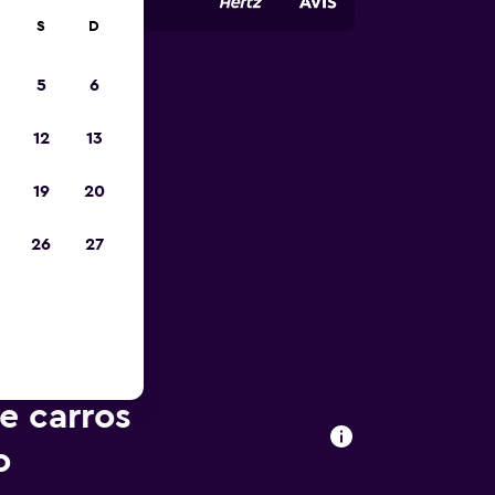
S
D
5
6
opa
12
13
19
20
26
27
e carros
o