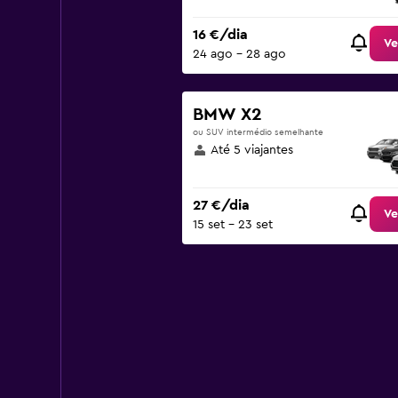
16 €/dia
Ve
24 ago – 28 ago
BMW X2
ou SUV intermédio semelhante
Até 5 viajantes
27 €/dia
Ve
15 set – 23 set