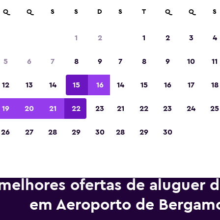
m mais de 70.000 locais com a momondo.
Q
Q
S
S
D
S
T
Q
Q
S
1
2
1
2
3
4
Eleita a melhor aplicação de viagens da Eur
5
6
7
8
9
7
8
9
10
11
de 2023
12
13
14
15
16
14
15
16
17
18
19
20
21
22
23
21
22
23
24
25
26
27
28
29
30
28
29
30
melhores ofertas de aluguer d
em Aeroporto de Bergam