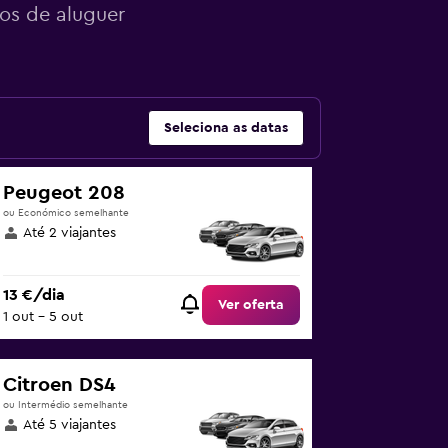
ros de aluguer
Seleciona as datas
Peugeot 208
ou Económico semelhante
Até 2 viajantes
13 €/dia
Ver oferta
1 out – 5 out
Citroen DS4
ou Intermédio semelhante
Até 5 viajantes