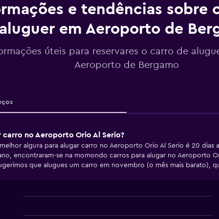
ormações e tendências sobre c
aluguer em Aeroporto de Be
formações úteis para reservares o carro de alugu
Aeroporto de Bergamo
eços
r carro no Aeroporto Orio Al Serio?
lhor algura para alugar carro no Aeroporto Orio Al Serio é 20 dias 
ano, encontraram-se na momondo carros para alugar no Aeroporto Ori
Sugerimos que alugues um carro em novembro (o mês mais barato), qu
Line
Chart
graphic.
chart