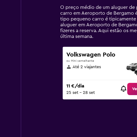
Range:
14
O preço médio de um aluguer de p
categories.
carro em Aeroporto de Bergamo é 
The
tipo pequeno carro é tipicamente
chart
aluguer em Aeroporto de Bergamo 
has
fizeres a reserva. Aqui estão o
1
última semana.
Y
axis
displaying
Volkswagen Polo
values.
ou Mini semelhante
Range:
Até 2 viajantes
0
to
75.
11 €/dia
Ve
25 set – 28 set