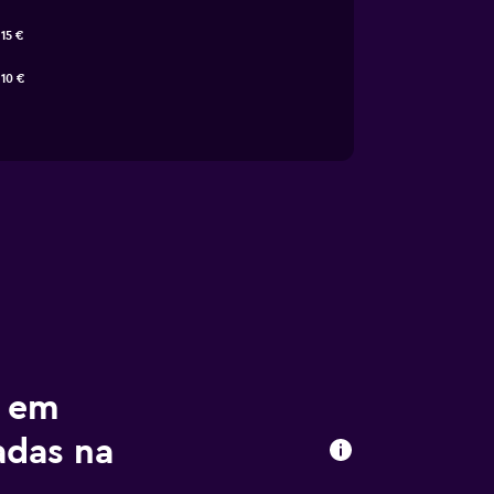
15 €
10 €
r em
adas na