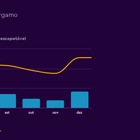
ergamo
escapotável
set
out
nov
dez