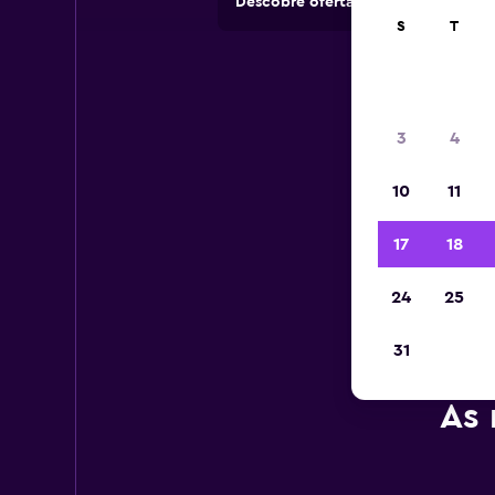
Descobre ofertas de rent-a-cars e
S
T
3
4
10
11
17
18
24
25
31
As 