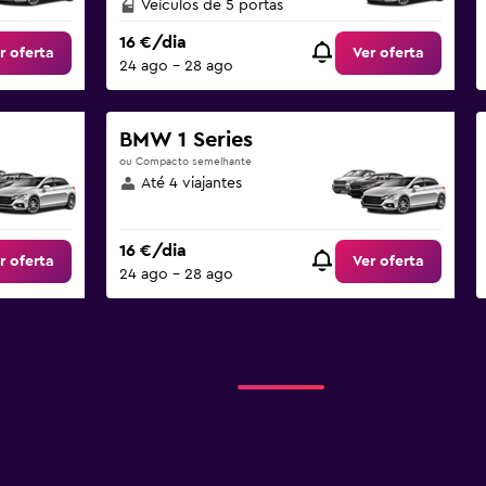
Veículos de 5 portas
16 €/dia
r oferta
Ver oferta
24 ago – 28 ago
BMW 1 Series
ou Compacto semelhante
Até 4 viajantes
16 €/dia
r oferta
Ver oferta
24 ago – 28 ago