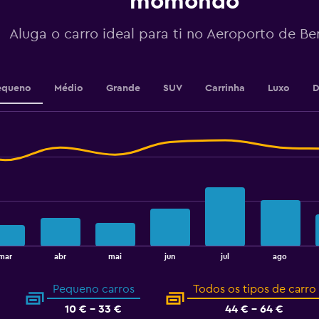
momondo
axis
displaying
values.
Aluga o carro ideal para ti no Aeroporto de B
Range:
10
to
25.
equeno
Médio
Grande
SUV
Carrinha
Luxo
D
mar
abr
mai
jun
jul
ago
Pequeno carros
Todos os tipos de carro
10 € - 33 €
44 € - 64 €