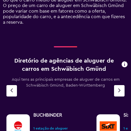
do que o carro médio de aluguer em Schwäbisch Gmünd.
axis
O preço de um carro de aluguer em Schwäbisch Gmünd
displaying
pode variar com base em fatores como a oferta,
values.
popularidade do carro, e a antecedência com que fizeres
Range:
a reserva.
0
to
120.
Diretório de agências de aluguer de
carros em Schwäbisch Gmünd
Aqui tens as principais empresas de aluguer de carros em
Schwäbisch Gmünd, Baden-Württemberg
BUCHBINDER
Six
1 estação de aluguer
1 es