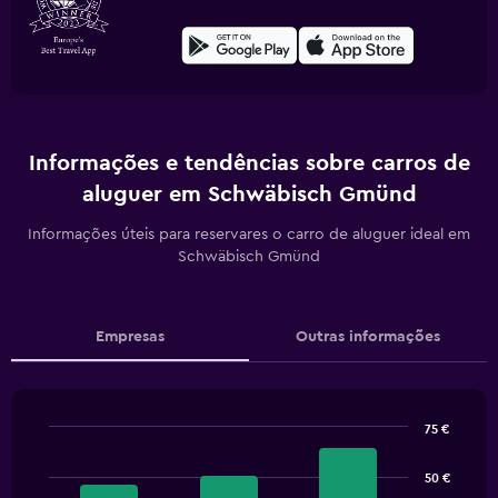
Informações e tendências sobre carros de
aluguer em Schwäbisch Gmünd
Informações úteis para reservares o carro de aluguer ideal em
Schwäbisch Gmünd
Empresas
Outras informações
75 €
Bar
Chart
graphic.
chart
50 €
with