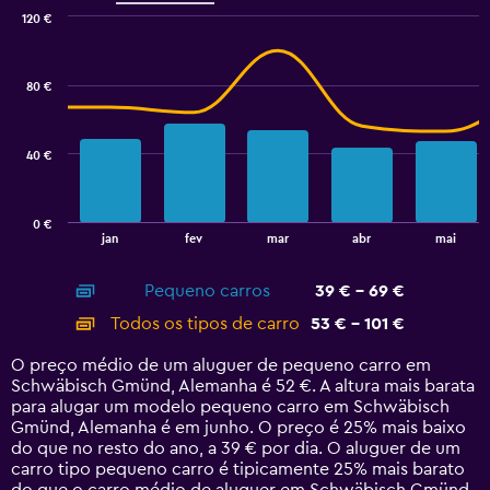
to
120 €
75.
Combination
Chart
graphic.
chart
with
80 €
2
data
series.
40 €
The
chart
has
0 €
1
End
jan
fev
mar
abr
mai
of
X
interactive
axis
chart
Pequeno carros
39 € - 69 €
displaying
categories.
Todos os tipos de carro
53 € - 101 €
Range:
14
O preço médio de um aluguer de pequeno carro em
categories.
Schwäbisch Gmünd, Alemanha é 52 €. A altura mais barata
The
para alugar um modelo pequeno carro em Schwäbisch
chart
Gmünd, Alemanha é em junho. O preço é 25% mais baixo
has
do que no resto do ano, a 39 € por dia. O aluguer de um
1
carro tipo pequeno carro é tipicamente 25% mais barato
Y