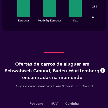
3
bars.
25 €
The
0
chart
End
Europcar
keddy by Europcar
Sixt
of
has
interactive
1
chart
X
axis
displaying
categories.
Range:
3
categories.
Ofertas de carros de aluguer em
The
chart
Schwäbisch Gmünd, Baden-Württemberg
has
encontradas na momondo
1
Y
Aluga o carro ideal para ti em Schwäbisch Gmünd
axis
displaying
values.
Range:
Pequeno
SUV
Carrinha
0