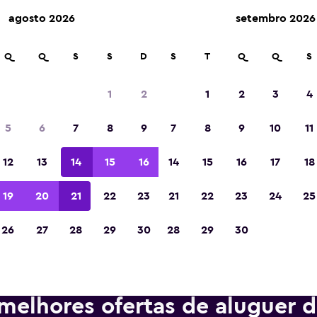
agosto 2026
setembro 2026
m mais de 70.000 locais com a momondo.
Q
Q
S
S
D
S
T
Q
Q
S
1
2
1
2
3
4
Eleita a melhor aplicação de viagens da Eur
5
6
7
8
9
7
8
9
10
11
de 2023
12
13
14
15
16
14
15
16
17
18
19
20
21
22
23
21
22
23
24
25
26
27
28
29
30
28
29
30
melhores ofertas de aluguer d