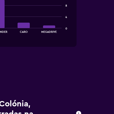
8
4
0
INDER
CARO
MEGADRIVE
Colónia,