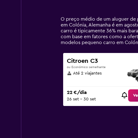
displaying
categories.
Range:
14
O preço médio de um aluguer de p
categories.
em Colónia, Alemanha é em agosto
The
carro é tipicamente 36% mais bar
chart
com base em fatores como a oferta
has
modelos pequeno carro em Colón
1
Y
axis
Citroen C3
displaying
ou Económico semelhante
values.
Até 2 viajantes
Range:
0
to
22 €/dia
75.
Ve
26 set – 30 set