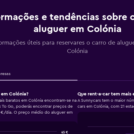
ormações e tendências sobre c
aluguer em Colónia
formações úteis para reservares o carro de alugu
Colónia
resas
a em Colónia?
Que rent-a-car tem mais 
ais baratos em Colónia encontram-se na
A Sunnycars tem o maior núme
ex To Go, poderás encontrar preços de
cars em Colónia, com 21 esta
2 €/dia. O preço médio do aluguer em
45 €
Bar
Chart