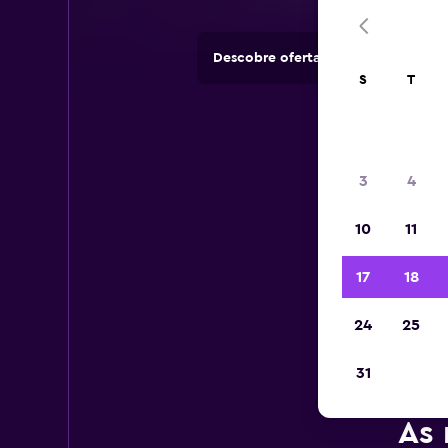
Descobre ofertas de rent-a-cars e
S
T
3
4
10
11
17
18
24
25
31
As 