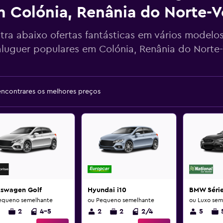
 Colónia, Renânia do Norte-Ve
tra abaixo ofertas fantásticas em vários modelo
aluguer populares em Colónia, Renânia do Norte-
encontrares os melhores preços
kswagen Golf
Hyundai i10
BMW Série
equeno semelhante
ou Pequeno semelhante
ou Luxo sem
2
4-5
2
2
2/4
5