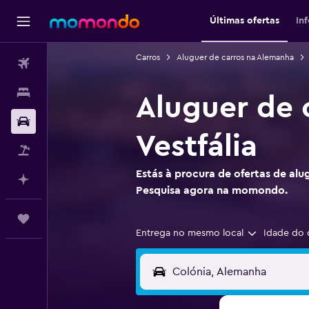
Últimas ofertas
In
Carros
Aluguer de carros na Alemanha
Voos
Alojamentos
Aluguer de 
Carros
Vestfália
Pacotes
Estás à procura de ofertas de alu
Faz planos com IA
Pesquisa agora na momondo.
Trips
Entrega no mesmo local
Idade do 