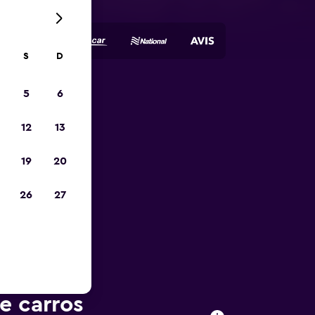
S
D
5
6
opa
12
13
19
20
26
27
e carros