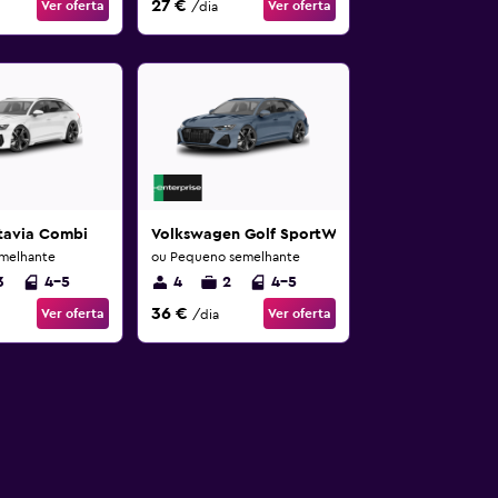
27 €
Ver oferta
Ver oferta
/dia
tavia Combi
Volkswagen Golf SportWagen
melhante
ou Pequeno semelhante
3
4-5
4
2
4-5
36 €
Ver oferta
Ver oferta
/dia