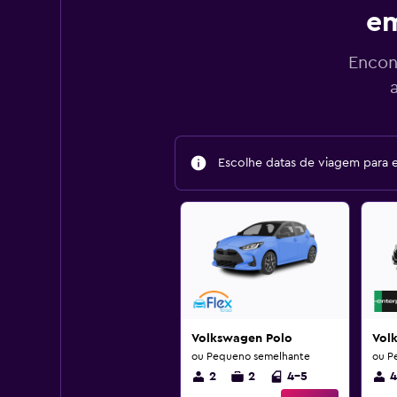
em
Encon
Escolhe datas de viagem para 
Volkswagen Polo
Vol
ou Pequeno semelhante
ou P
2
2
4-5
4