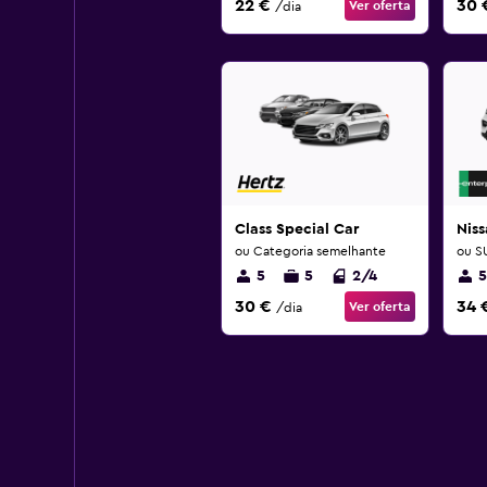
22 €
30 
Ver oferta
/dia
Class Special Car
Nis
ou Categoria semelhante
ou S
5
5
2/4
5
30 €
34 
Ver oferta
/dia