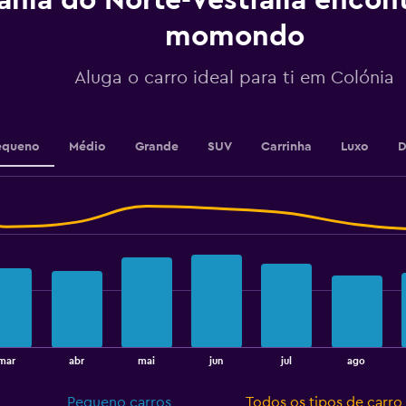
ânia do Norte-Vestfália encon
Range:
0
momondo
to
12.
Aluga o carro ideal para ti em Colónia
equeno
Médio
Grande
SUV
Carrinha
Luxo
D
mar
abr
mai
jun
jul
ago
Pequeno carros
Todos os tipos de carro