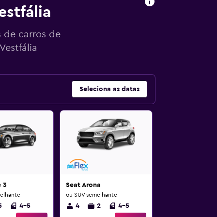
stfália
s de carros de
Vestfália
Seleciona as datas
 3
Seat Arona
elhante
ou SUV semelhante
5
4-5
4
2
4-5