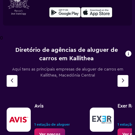
0
Diretório de agências de aluguer de
carros em Kallithea
Aqui tens as principais empresas de aluguer de carros em
Kallithea, Macedónia Central
Avis
Exer Re
1 estação de aluguer
1 estação
Ver preços
Ver pr