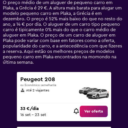
14
O preço médio de um aluguer de pequeno carro em
categories.
Plaka, a Grécia é 29 €. A altura mais barata para alugar um
The
modelo pequeno carro em Plaka, a Grécia é em
chart
dezembro. O preço é 52% mais baixo do que no resto do
has
ano, a 14 € por dia. O aluguer de um carro tipo pequeno
1
carro é tipicamente 0% mais do que o carro médio de
Y
aluguer em Plaka. O preço de um carro de aluguer em
axis
Plaka pode variar com base em fatores como a oferta,
displaying
popularidade do carro, e a antecedência com que fizeres
values.
a reserva. Aqui estão os melhores preços de modelos
Range:
pequeno carro em Plaka encontrados na momondo na
0
última semana.
to
75.
Peugeot 208
ou Económico semelhante
Até 2 viajantes
33 €/dia
Ver oferta
16 set – 23 set