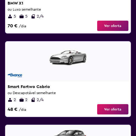
BMW X1
ou Luxo semelhante
5
5
2/4
70 €
Ver oferta
/dia
Smart Fortwo Cabrio
ou Descapotável semelhante
2
2
2/4
48 €
Ver oferta
/dia