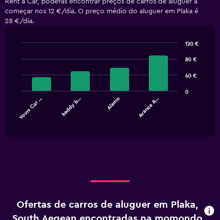
Rent a Car, poderás encontrar preços de carros de aluguer a
começar nos 12 €/dia. O preço médio do aluguer em Plaka é
28 €/dia.
120 €
Bar
Chart
graphic.
80 €
chart
with
4
40 €
bars.
0
Yours Car …
keddy b…
Alamo
Avance R…
The
chart
End
of
has
interactive
1
chart
X
axis
displaying
categories.
Range:
4
categories.
Ofertas de carros de aluguer em Plaka,
The
chart
South Aegean encontradas na momondo