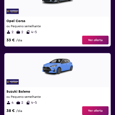
Opel Corsa
ou Pequeno semelhante
2
2
4-5
33 €
Ver oferta
/dia
Suzuki Baleno
ou Pequeno semelhante
4
2
4-5
38 €
Ver oferta
/dia