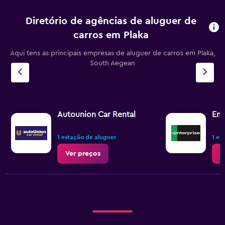
Diretório de agências de aluguer de
carros em Plaka
Aqui tens as principais empresas de aluguer de carros em Plaka,
South Aegean
Autounion Car Rental
Ent
1 estação de aluguer
1 es
Ver preços
V