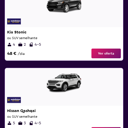
Kia Stonic
ou SUV semelhante
4
2
4-5
48 €
Ver oferta
/dia
Nissan Qashqai
ou SUV semelhante
5
3
4-5