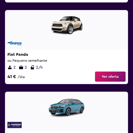
Fiat Panda
ou Pequeno semelhante
2
2
2/4
41 €
Ver oferta
/dia