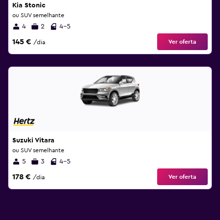
Kia Stonic
ou SUV semelhante
4
2
4-5
145 €
Ver oferta
/dia
Suzuki Vitara
ou SUV semelhante
5
3
4-5
178 €
Ver oferta
/dia