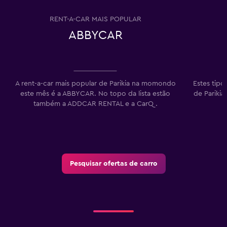
RENT-A-CAR MAIS POPULAR
ABBYCAR
M
A rent-a-car mais popular de Parikia na momondo
Estes tipo
este mês é a ABBYCAR. No topo da lista estão
de Parikia
também a ADDCAR RENTAL e a CarQ.
Pesquisar ofertas de carro