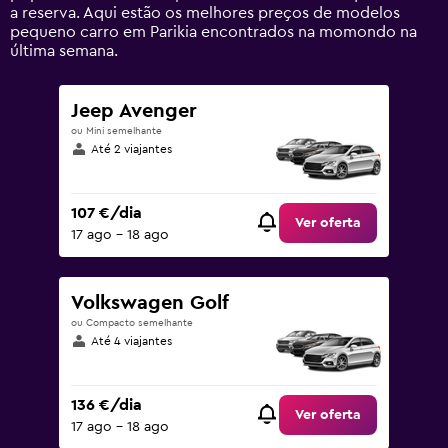
values.
a reserva. Aqui estão os melhores preços de modelos
Range:
pequeno carro em Parikia encontrados na momondo na
0
última semana.
to
75.
Jeep Avenger
ou Mini semelhante
Até 2 viajantes
107 €/dia
Ver oferta
17 ago – 18 ago
Volkswagen Golf
ou Compacto semelhante
Até 4 viajantes
136 €/dia
Ver oferta
17 ago – 18 ago