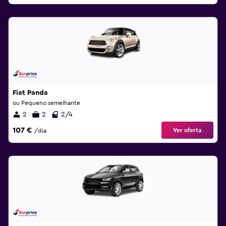
Fiat Panda
ou Pequeno semelhante
2
2
2/4
107 €
Ver oferta
/dia