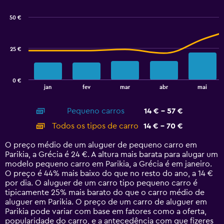
graphic.
chart
45.
with
50 €
2
data
series.
25 €
The
chart
has
0 €
1
End
jan
fev
mar
abr
mai
of
X
interactive
axis
chart
Pequeno carros
14 € - 57 €
displaying
categories.
Todos os tipos de carro
14 € - 70 €
Range:
14
O preço médio de um aluguer de pequeno carro em
categories.
Parikia, a Grécia é 24 €. A altura mais barata para alugar um
The
modelo pequeno carro em Parikia, a Grécia é em janeiro.
chart
O preço é 44% mais baixo do que no resto do ano, a 14 €
has
por dia. O aluguer de um carro tipo pequeno carro é
1
tipicamente 25% mais barato do que o carro médio de
Y
aluguer em Parikia. O preço de um carro de aluguer em
axis
Parikia pode variar com base em fatores como a oferta,
displaying
popularidade do carro, e a antecedência com que fizeres