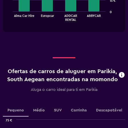
15 €
bars.
The
0
Alma Car Hire
Europcar
ADDCAR
ABBYCAR
chart
End
RENTAL
of
has
interactive
1
chart
X
axis
displaying
categories.
Range:
4
categories.
Ofertas de carros de aluguer em Parikia,
The
chart
South Aegean encontradas na momondo
has
1
Aluga o carro ideal para ti em Parikia
Y
axis
displaying
values.
Pequeno
Médio
SUV
Carrinha
Descapotável
Range:
0
75 €
Combination
to
Chart