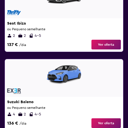
Seat Ibiza
ou Pequeno semelhante
2
2
4-5
137 €
Ver oferta
/dia
Suzuki Baleno
ou Pequeno semelhante
4
2
4-5
136 €
Ver oferta
/dia