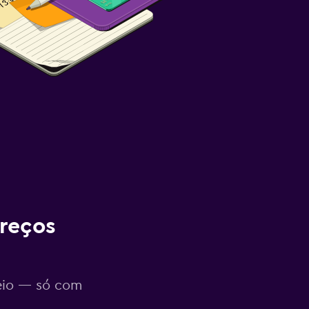
reços
eio — só com