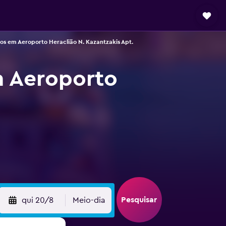
os em Aeroporto Heraclião N. Kazantzakis Apt.
m Aeroporto
Pesquisar
qui 20/8
Meio-dia