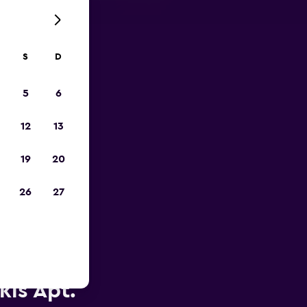
S
D
opa
5
6
12
13
19
20
26
27
perto do
kis Apt.