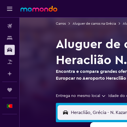
Carros
Aluguer de carros na Grécia
Al
Voos
Alojamentos
Aluguer de 
Carros
Heraclião N.
Pacotes
Encontra e compara grandes ofert
Faz planos com IA
Europcar no Aeroporto Heraclião 
Trips
Entrega no mesmo local
Idade do 
Português