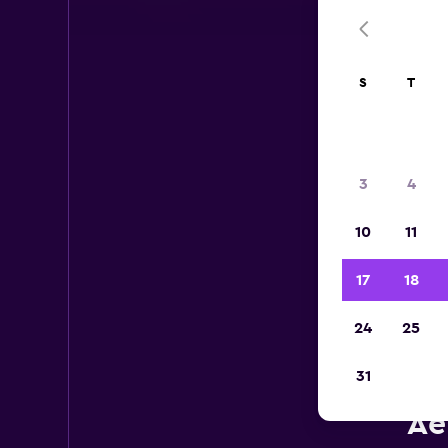
S
T
3
4
10
11
17
18
24
25
31
Ca
Ae