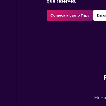
que reserves.
Começa a usar o Trips
Encon
Mudan