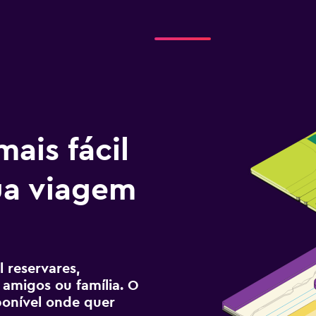
ais fácil
tua viagem
 reservares,
 amigos ou família. O
sponível onde quer