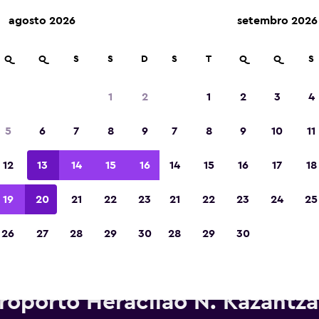
agosto 2026
setembro 2026
Q
Q
S
S
D
S
T
Q
Q
S
Eleita a melhor aplicação de viagens da Eur
de 2023
1
2
1
2
3
4
5
6
7
8
9
7
8
9
10
11
12
13
14
15
16
14
15
16
17
18
19
20
21
22
23
21
22
23
24
25
26
27
28
29
30
28
29
30
rros para alugar da Europcar 
roporto Heraclião N. Kazantza