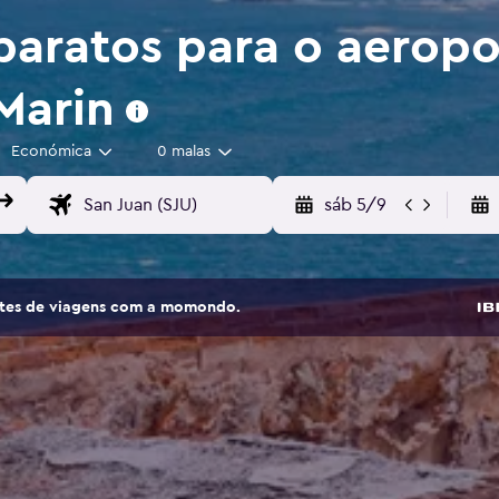
aratos para o aeropo
Marin
Económica
0 malas
sáb 5/9
sites de viagens com a momondo.