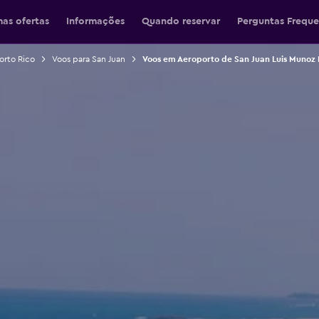
mas ofertas
Informações
Quando reservar
Perguntas Freque
orto Rico
Voos para San Juan
Voos em Aeroporto de San Juan Luis Munoz 