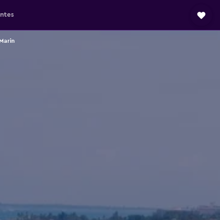
ntes
Marin