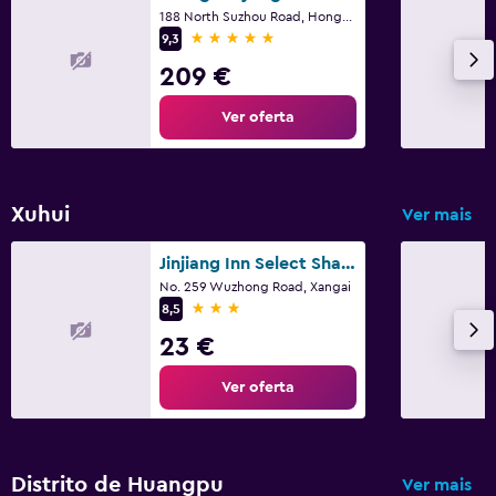
188 North Suzhou Road, Hongkou District, Xangai
5 estrelas
9,3
209 €
Ver oferta
Xuhui
Ver mais
Jinjiang Inn Select Shanghai New Hongqiao
No. 259 Wuzhong Road, Xangai
3 estrelas
8,5
23 €
Ver oferta
Distrito de Huangpu
Ver mais