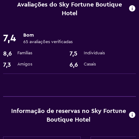
Serviço de quarto
Avaliações do Sky Fortune Boutique
Check-out expresso
Hotel
Câmbio
Instalações para reuniões/banquetes
Bom
7,4
Receção 24 horas
65 avaliações verificadas
8,6
7,5
Famílias
Individuais
Restaurantes
7,3
6,6
Amigos
Casais
Restaurante
Bar/Lounge
Café
Serviços básicos
Informação de reservas no Sky Fortune
Internet
Boutique Hotel
Wi-Fi
Ar-condicionado