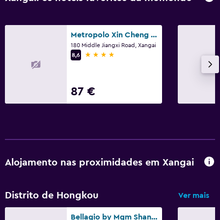
Metropolo Xin Cheng Hotel, The Bund Shanghai
180 Middle Jiangxi Road, Xangai
4 estrelas
8,6
87 €
Alojamento nas proximidades em Xangai
Distrito de Hongkou
Ver mais
Bellagio by Mgm Shanghai