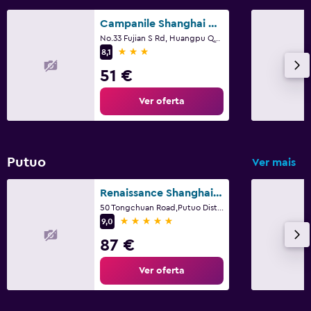
Campanile Shanghai Bund Hotel
No.33 Fujian S Rd, Huangpu Qu, Xangai
3 estrelas
8,1
51 €
Ver oferta
Putuo
Ver mais
Renaissance Shanghai Putuo Hotel
50 Tongchuan Road,Putuo District, Xangai
5 estrelas
9,0
87 €
Ver oferta