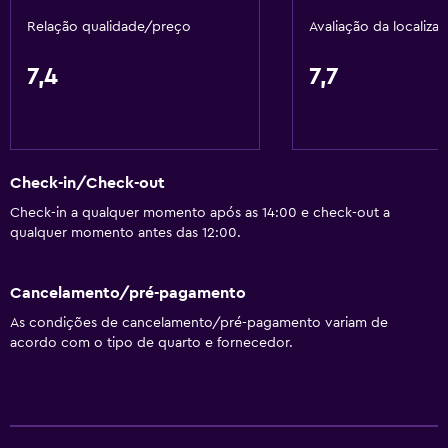
Relação qualidade/preço
Avaliação da localiza
Lavandaria
7,4
7,7
Lavandaria
Serviço de lavandaria
Atividades
Check-in/Check-out
Salão de beleza
Check-in a qualquer momento após as 14:00 e check-out a
Loja de presentes
qualquer momento antes das 12:00.
Spa
Cancelamento/pré-pagamento
Sauna
As condições de cancelamento/pré-pagamento variam de
acordo com o tipo de quarto e fornecedor.
Spa
Estacionamento e transportes
Shuttle aeroporto