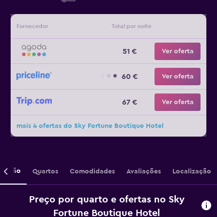
Fornecedor
Total por noite
51 €
Ver oferta
60 €
Ver oferta
67 €
Ver oferta
mais 4 ofertas do Sky Fortune Boutique Hotel
crição
Quartos
Comodidades
Avaliações
Localização
Preço por quarto e ofertas no Sky
Fortune Boutique Hotel