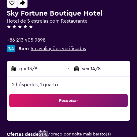
Sky Fortune Boutique Hotel
Hotel de 5 estrelas com Restaurante
5 estrelas
+86 213 405 9898
Bom
65 avaliações verificadas
7,4
qui 13/8
-
sex 14/8
2 hóspedes, 1 quarto
Pesquisar
Ofertas desde
51 €
/
preço por noite mais barato(a)