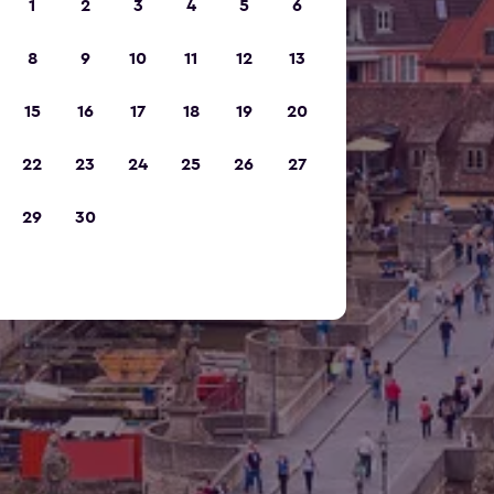
1
2
3
4
5
6
8
9
10
11
12
13
15
16
17
18
19
20
22
23
24
25
26
27
29
30