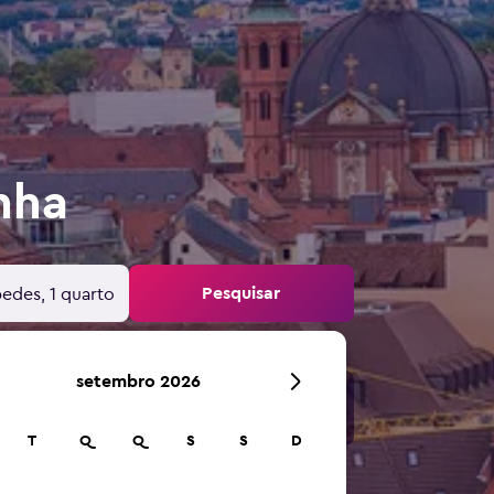
nha
Pesquisar
edes, 1 quarto
setembro 2026
T
Q
Q
S
S
D