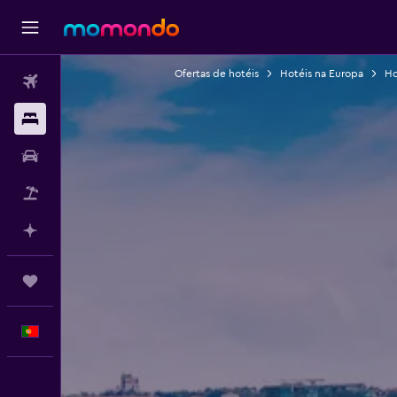
Ofertas de hotéis
Hotéis na Europa
Ho
Voos
Alojamentos
Carros
Pacotes
Faz planos com IA
Trips
Português