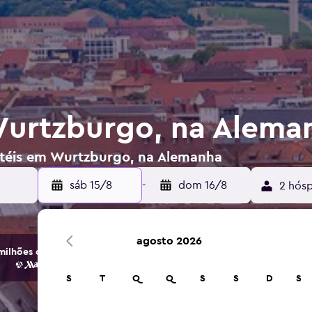
Wurtzburgo, na Alema
otéis em Wurtzburgo, na Alemanha
sáb 15/8
-
dom 16/8
2 hósp
agosto 2026
ilhões de opções de hotéis e alojamento.
S
T
Q
Q
S
S
D
S