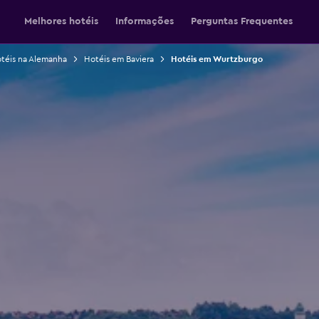
Melhores hotéis
Informações
Perguntas Frequentes
téis na Alemanha
Hotéis em Baviera
Hotéis em Wurtzburgo