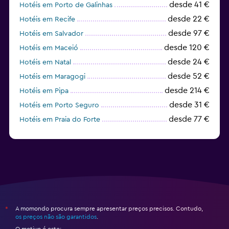
desde 41 €
Hotéis em Porto de Galinhas
desde 22 €
Hotéis em Recife
desde 97 €
Hotéis em Salvador
desde 120 €
Hotéis em Maceió
desde 24 €
Hotéis em Natal
desde 52 €
Hotéis em Maragogi
desde 214 €
Hotéis em Pipa
desde 31 €
Hotéis em Porto Seguro
desde 77 €
Hotéis em Praia do Forte
desde 30 €
Hotéis em Florianópolis
A momondo procura sempre apresentar preços precisos. Contudo,
*
os preços não são garantidos
.
O motivo é este: