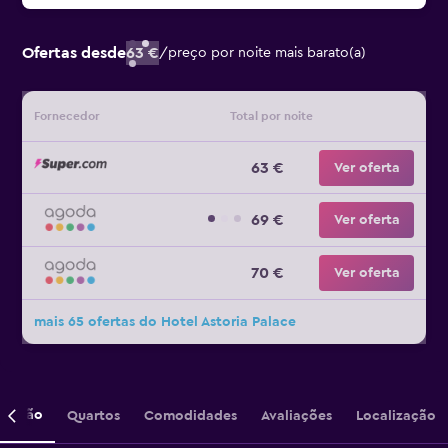
Ofertas desde
63 €
/
preço por noite mais barato(a)
Fornecedor
Total por noite
63 €
Ver oferta
69 €
Ver oferta
70 €
Ver oferta
mais 65 ofertas do Hotel Astoria Palace
crição
Quartos
Comodidades
Avaliações
Localização