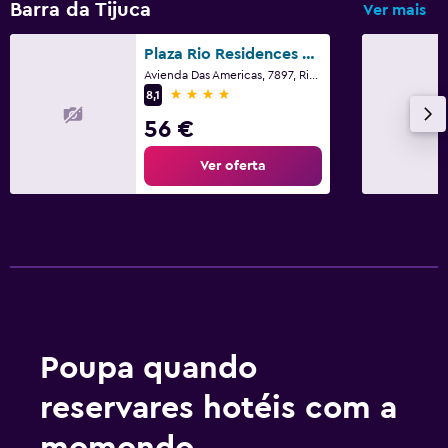
Barra da Tijuca
Ver mais
Plaza Rio Residences - Barra First
Avienda Das Americas, 7897, Rio de Janeiro
4 estrelas
8,1
56 €
Ver oferta
Poupa quando
reservares hotéis com a
momondo