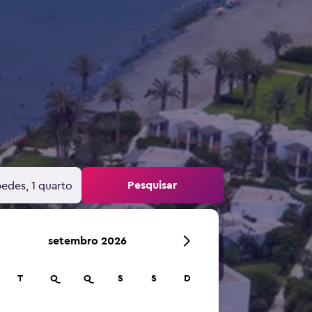
Pesquisar
edes, 1 quarto
setembro 2026
T
Q
Q
S
S
D