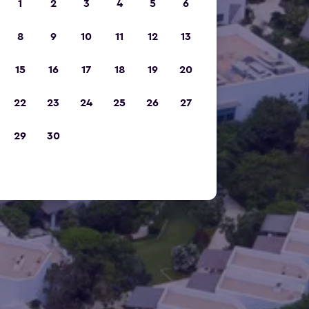
1
2
3
4
5
6
8
9
10
11
12
13
15
16
17
18
19
20
22
23
24
25
26
27
29
30