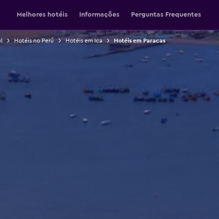
Melhores hotéis
Informações
Perguntas Frequentes
l
Hotéis no Perú
Hotéis em Ica
Hotéis em Paracas