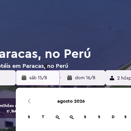
aracas, no Perú
otéis em Paracas, no Perú
sáb 15/8
-
dom 16/8
2 hósp
agosto 2026
ilhões de opções de hotéis e alojamento.
S
T
Q
Q
S
S
D
S