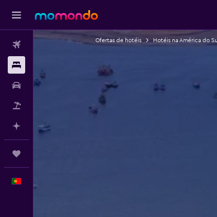
Ofertas de hotéis
Hotéis na América do Su
Voos
Alojamentos
Carros
Pacotes
Faz planos com IA
Trips
Português