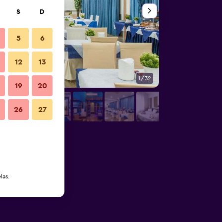
S
D
5
6
12
13
1/32
SPA
19
20
26
27
las.