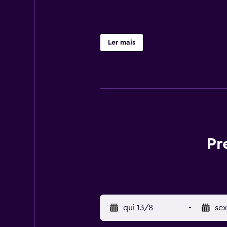
Ler mais
Pr
qui 13/8
-
sex