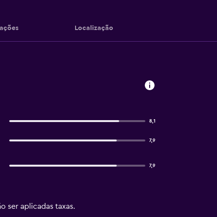
iações
Localização
8,1
7,9
7,9
o ser aplicadas taxas.