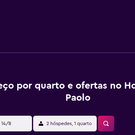
eço por quarto e ofertas no H
Paolo
 14/8
2 hóspedes, 1 quarto