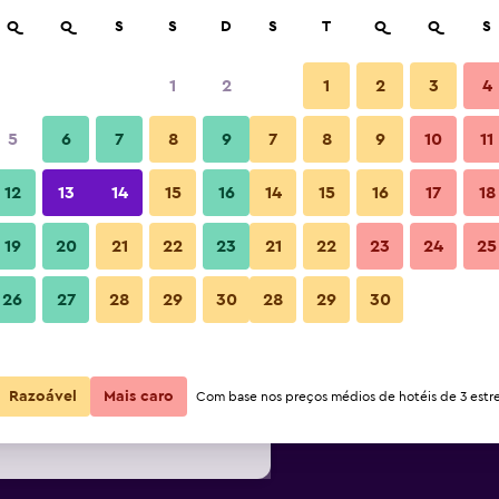
isar
Q
Q
S
S
D
S
T
Q
Q
S
1
2
1
2
3
4
 noite mais barato(a)
5
6
7
8
9
7
8
9
10
11
Restaurante
or
Total por
12
13
14
15
16
14
15
16
17
18
noite
19
20
21
22
23
21
22
23
24
25
71 €
Ver oferta
Fotos
26
27
28
29
30
28
29
30
75 €
Ver oferta
Razoável
Mais caro
Com base nos preços médios de hotéis de 3 estre
76 €
Ver oferta