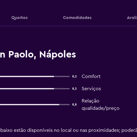
Quartos
Comodidades
Aval
n Paolo, Nápoles
Comfort
8,2
Serviços
8,2
Relação
8,8
qualidade/preço
 abaixo estão disponíveis no local ou nas proximidades; poderã