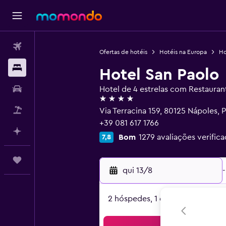
Voos
Ofertas de hotéis
Hotéis na Europa
Ho
Alojamentos
Hotel San Paolo
Carros
Hotel de 4 estrelas com Restauran
4 estrelas
Pacotes
Via Terracina 159, 80125 Nápoles, 
+39 081 617 1766
Faz planos com IA
Bom
1279 avaliações verifica
7,8
Trips
qui 13/8
-
2 hóspedes, 1 quarto