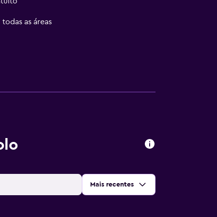
tuito
 todas as áreas
olo
Ordenar por
:
Mais recentes