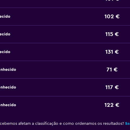
102 €
ecido
115 €
ecido
131 €
ecido
71 €
onhecido
117 €
onhecido
122 €
onhecido
ebemos afetam a classificação e como ordenamos os resultados?
Sa