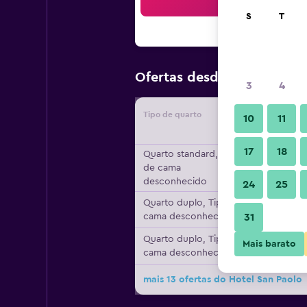
Pesqu
S
T
71 €
Ofertas desde
/
preço por
3
4
Tipo de quarto
Forneced
10
11
17
18
Quarto standard, Tipo
de cama
desconhecido
24
25
Quarto duplo, Tipo de
cama desconhecido
31
Quarto duplo, Tipo de
Mais barato
cama desconhecido
mais 13 ofertas do Hotel San Paolo