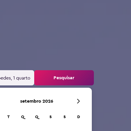
Pesquisar
edes, 1 quarto
setembro 2026
T
Q
Q
S
S
D