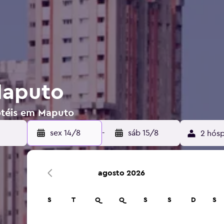
Maputo
otéis em Maputo
sex 14/8
-
sáb 15/8
2 hósp
agosto 2026
S
T
Q
Q
S
S
D
S