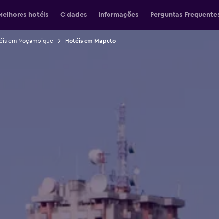
Melhores hotéis
Cidades
Informações
Perguntas Frequente
éis em Moçambique
Hotéis em Maputo