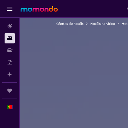
Ofertas de hotéis
Hotéis na África
Hot
Voos
Alojamentos
Carros
Pacotes
Faz planos com IA
Trips
Português