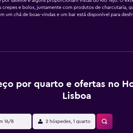
 por satélite e alguns proporcionam vistas do Rio Tejo. O e
os crepes e bolos, juntamente com produtos de charcutaria, qu
om um chá de boas-vindas e um bar está disponível para desfr
m mini-bar, um cofre e uma moderna casa de banho com uma b
nibilizam vistas panorâmicas para Lisboa. O A.S. Lisboa Hotel
a e do Parque das Nações. O Aeroporto da Portela fica a men
eço por quarto e ofertas no Ho
Lisboa
m 16/8
2 hóspedes, 1 quarto