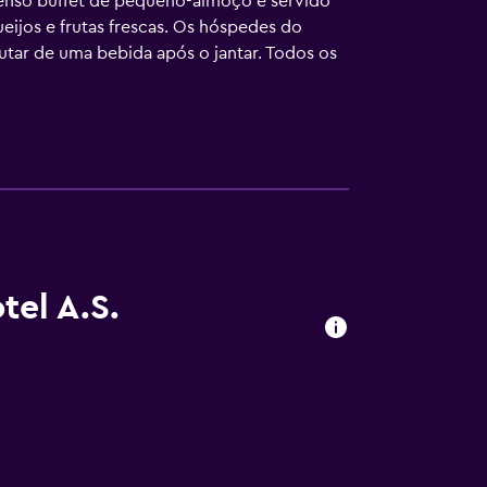
xtenso buffet de pequeno-almoço é servido
eijos e frutas frescas. Os hóspedes do
utar de uma bebida após o jantar. Todos os
anheira e um secador de cabelo. Os
 está a 3 km do Castelo de São Jorge e a 6
os de 5 km.
tel A.S.