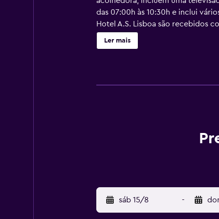
acolhedora, incluem uma televisão
das 07:00h às 10:30h e inclui vári
Hotel A.S. Lisboa são recebidos c
quartos do A.S. Lisboa incluem u
Ler mais
quartos dos pisos superiores dispo
paragens de metro da zona da baix
Pr
sáb 15/8
-
do