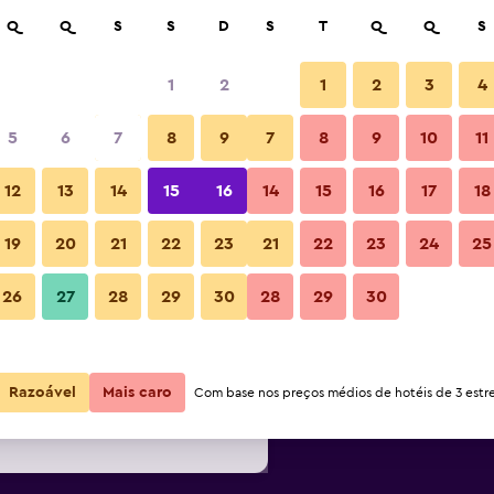
isar
Q
Q
S
S
D
S
T
Q
Q
S
1
2
1
2
3
4
r noite mais barato(a)
5
6
7
8
9
7
8
9
10
11
Outra
or
Total por
12
13
14
15
16
14
15
16
17
18
noite
19
20
21
22
23
21
22
23
24
25
75 €
Ver oferta
Fotos
26
27
28
29
30
28
29
30
79 €
Ver oferta
80 €
Ver oferta
Razoável
Mais caro
Com base nos preços médios de hotéis de 3 estre