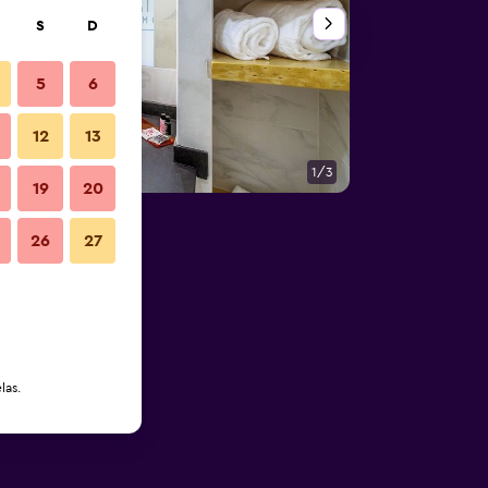
S
D
5
6
12
13
1/3
Exterior
19
20
26
27
las.