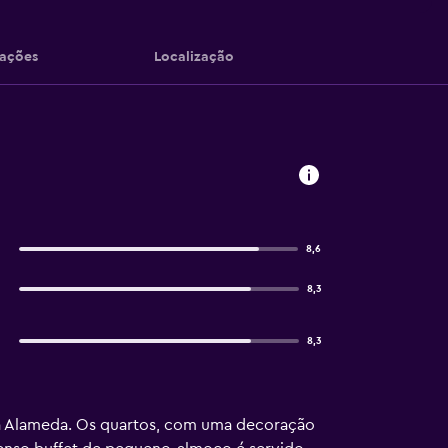
iações
Localização
8,6
8,3
8,3
da Alameda. Os quartos, com uma decoração