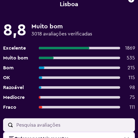
Lisboa
8,8
Muito bom
3018 avaliações verificadas
Excelente
1869
Muito bom
535
Bom
215
OK
115
Razoável
98
Medíocre
75
Fraco
111