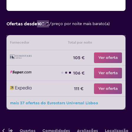
Ofertas desde
105 €
/
preço por noite mais barato(a)
Fornecedor
Total por noite
105 €
Ver oferta
106 €
Ver oferta
111 €
Ver oferta
mais 37 ofertas do Eurostars Universal Lisboa
crição
Quartos
Comodidades
Avaliações
Localização