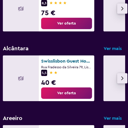
4 estrelas
8,3
75 €
Ver oferta
Alcântara
Ver mais
Swisslisbon Guest House - Hostel
Rua Fradesso da Silveira 79, Lisboa, Lisboa
2 estrelas
5,5
40 €
Ver oferta
Areeiro
Ver mais