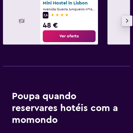
Mini Hostel in Lisbon
Avenida Guerra Junqueiro nº14 Apart. 1D, Lisboa, Lisboa
4 estrelas
7,6
48 €
Ver oferta
Poupa quando
reservares hotéis com a
momondo