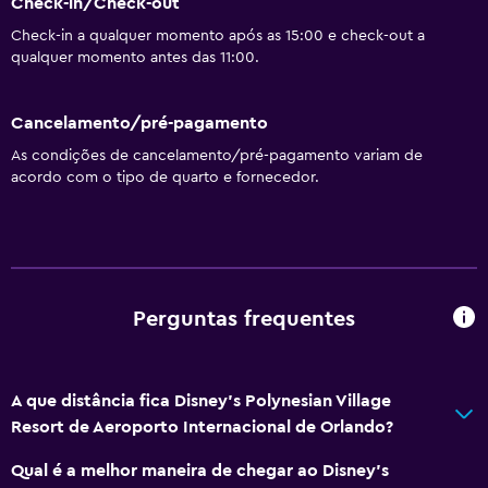
Internet
Check-in/Check-out
Check-in a qualquer momento após as 15:00 e check-out a
Ventoinha
qualquer momento antes das 11:00.
Ar-condicionado
Cancelamento/pré-pagamento
Piscina e spa
As condições de cancelamento/pré-pagamento variam de
Bar na piscina
acordo com o tipo de quarto e fornecedor.
Spa
Hidromassagem
Piscina exterior
Perguntas frequentes
Estacionamento e transportes
Estacionamento
A que distância fica Disney's Polynesian Village
Shuttle aeroporto
Resort de Aeroporto Internacional de Orlando?
Serviço de estacionamento
Qual é a melhor maneira de chegar ao Disney's
Shuttle disponível