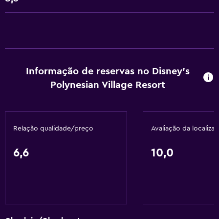
Check-out expresso
Check-in/check-out privado
Receção 24 horas
Acessibilidade e conveniência
Informação de reservas no Disney's
Acessível
Polynesian Village Resort
Elevador
Hipoalergénico
Relação qualidade/preço
Avaliação da localiza
Quarto para não fumadores
Área para fumadores
6,6
10,0
Serviços básicos
Wi-Fi gratuito
Wi-Fi disponível em todas as áreas