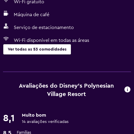
Wi-Fi gratuito
Máquina de café
Serviço de estacionamento
Wi-Fi disponível em todas as áreas
Ver todas as 53 comodidades
Serviços e comodidades
Caixa multibanco
Aluguer de carros
Avaliações do Disney's Polynesian
Serviço de concierge
Village Resort
Cofre
Câmbio
Muito bom
8,1
Minimercado no local
14 avaliações verificadas
Serviço de quarto
8,5
Famílias