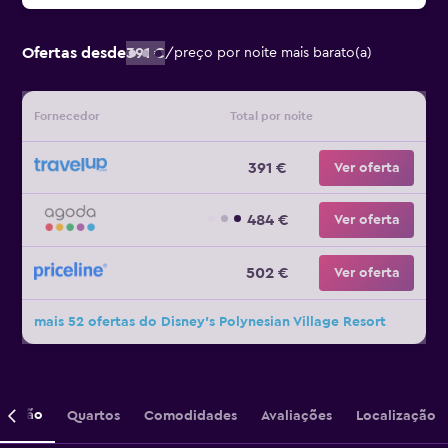
Ofertas desde
391 €
/
preço por noite mais barato(a)
Fornecedor
Total por noite
391 €
Ver oferta
484 €
Ver oferta
502 €
Ver oferta
mais 52 ofertas do Disney's Polynesian Village Resort
crição
Quartos
Comodidades
Avaliações
Localização