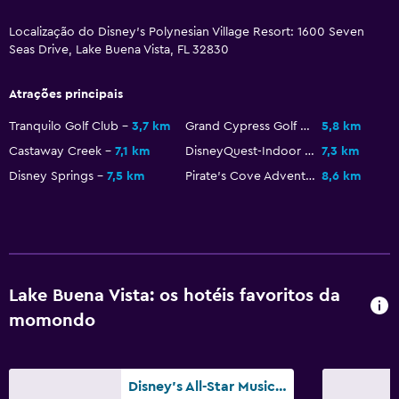
Limpeza diária
Segurança 24/7
Localização do Disney's Polynesian Village Resort: 1600 Seven
Seas Drive, Lake Buena Vista, FL 32830
Cofre
Atrações principais
Geral
Tranquilo Golf Club
3,7 km
Grand Cypress Golf Club
5,8 km
Quartos adjacentes disponíveis
Castaway Creek
7,1 km
DisneyQuest-Indoor Interactive Theme Park
7,3 km
Armazém disponível
Disney Springs
7,5 km
Pirate's Cove Adventure Golf
8,6 km
Casa de banho
Secador de cabelo
Lake Buena Vista: os hotéis favoritos da
Área de trabalho
momondo
Secretária
Ginásio
Disney's All-Star Music Resort