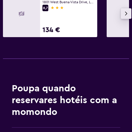
Ginásio
1801 West Buena Vista Drive, Lake Buena Vista, FL
3 estrelas
8,7
134 €
Poupa quando
reservares hotéis com a
momondo