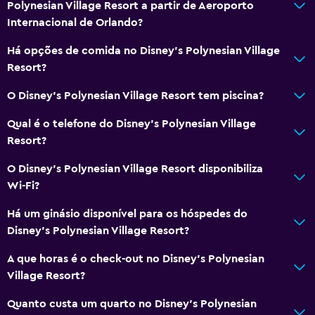
Polynesian Village Resort a partir de Aeroporto
Internacional de Orlando?
Atividades
Há opções de comida no Disney's Polynesian Village
Loja de presentes
Resort?
Sala de jogos
O Disney's Polynesian Village Resort tem piscina?
Golfe
Lojas/compras
Qual é o telefone do Disney's Polynesian Village
Resort?
Adequado a famílias
O Disney's Polynesian Village Resort disponibiliza
Piscina infantil
Wi-Fi?
Clube infantil
Há um ginásio disponível para os hóspedes do
Serviço de ama/babysitter (taxa)
Disney's Polynesian Village Resort?
Recreio
A que horas é o check-out no Disney's Polynesian
Village Resort?
Ar livre
Quanto custa um quarto no Disney's Polynesian
Grelhador