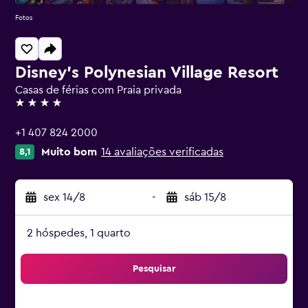
Fotos
Disney's Polynesian Village Resort
Casas de férias com Praia privada
4 estrelas
+1 407 824 2000
Muito bom
14 avaliações verificadas
8,1
sex 14/8
-
sáb 15/8
2 hóspedes, 1 quarto
Pesquisar