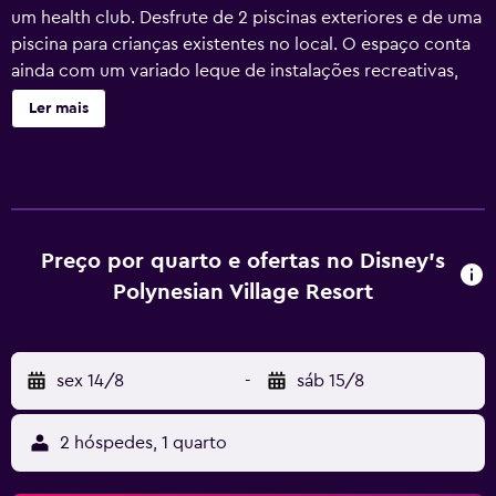
um health club. Desfrute de 2 piscinas exteriores e de uma
piscina para crianças existentes no local. O espaço conta
ainda com um variado leque de instalações recreativas,
incluindo uma banheira de hidromassagem e uma sala de
Ler mais
fitness. As atividades recreativas listadas abaixo estão
disponíveis no local ou nas proximidades; poderão ser
aplicadas taxas.
Preço por quarto e ofertas no Disney's
Polynesian Village Resort
sex 14/8
-
sáb 15/8
2 hóspedes, 1 quarto