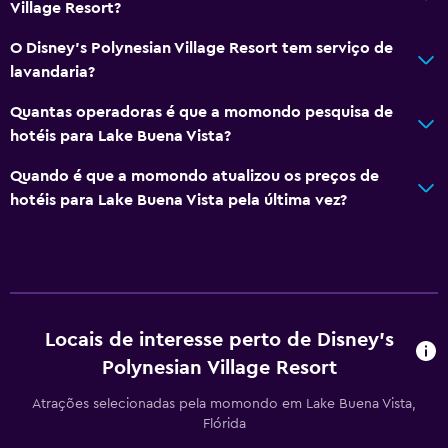
Village Resort?
Praia privada
O Disney's Polynesian Village Resort tem serviço de
Jardim
lavandaria?
Quantas operadoras é que a momondo pesquisa de
Lavandaria
hotéis para Lake Buena Vista?
Lavandaria
Quando é que a momondo atualizou os preços de
Serviço de lavandaria
hotéis para Lake Buena Vista pela última vez?
Ferro e tábua de passar a ferro
Restaurantes
Restaurante
Bar/Lounge
Locais de interesse perto de Disney's
Máquina de café
Polynesian Village Resort
Atrações selecionadas pela momondo em Lake Buena Vista,
Saúde e segurança
Flórida