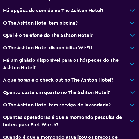
Elevador
Há opções de comida no The Ashton Hotel?
Acessível por elevador
Estacionamento acessível
O The Ashton Hotel tem piscina?
Quarto para não fumadores
Qual é o telefone do The Ashton Hotel?
Lavatório mais baixo no WC
O The Ashton Hotel disponibiliza Wi-Fi?
WC com barras de apoio
Há um ginásio disponível para os hóspedes do The
Pisos superiores acessíveis por elevador
Ashton Hotel?
Área para fumadores
A que horas é o check-out no The Ashton Hotel?
Casa de banho
Quanto custa um quarto no The Ashton Hotel?
Chuveiro
O The Ashton Hotel tem serviço de lavandaria?
Sanita com autoclismo elevado
Quantas operadoras é que a momondo pesquisa de
Touca para banho
hotéis para Fort Worth?
Banheira
Quando é que a momondo atualizou os preços de
Secador de cabelo