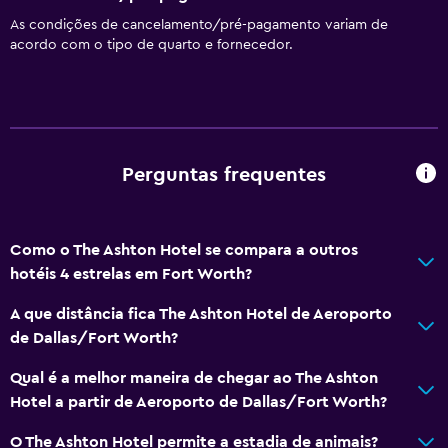
Minimercado no local
As condições de cancelamento/pré-pagamento variam de
acordo com o tipo de quarto e fornecedor.
Serviço de quarto
Acesso com chave
Acesso com cartão
Check-out expresso
Perguntas frequentes
Garrafa de água
Receção 24 horas
Como o The Ashton Hotel se compara a outros
Acessibilidade e conveniência
hotéis 4 estrelas em Fort Worth?
Unidade acessível em cadeira de rodas
A que distância fica The Ashton Hotel de Aeroporto
Animais permitidos consoante solicitado. Pode ter custos
de Dallas/Fort Worth?
adicionais.
Qual é a melhor maneira de chegar ao The Ashton
Acessível
Hotel a partir de Aeroporto de Dallas/Fort Worth?
Duche ao nível do chão
O The Ashton Hotel permite a estadia de animais?