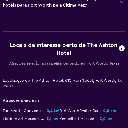
hotéis para Fort Worth pela última vez?
Vaso sanitário
Papel higiénico
Roupão de banho
WC privativo
Locais de interesse perto de The Ashton
Restaurantes
Hotel
Micro-ondas
Atrações selecionadas pela momondo em Fort Worth, Texas
Cafetaria
Restaurante
Localização do The Ashton Hotel: 610 Main Street, Fort Worth, TX
76102
Bar/Lounge
Fervedor para chá/café
Atrações principais
Máquina de café
Fort Worth Convention Center
0,4 km
Fort Worth Water Gardens
0,8 km
Modern Art Museum of Fort Worth
3,1 km
Kimbell Art Museum
3,2 km
Geral