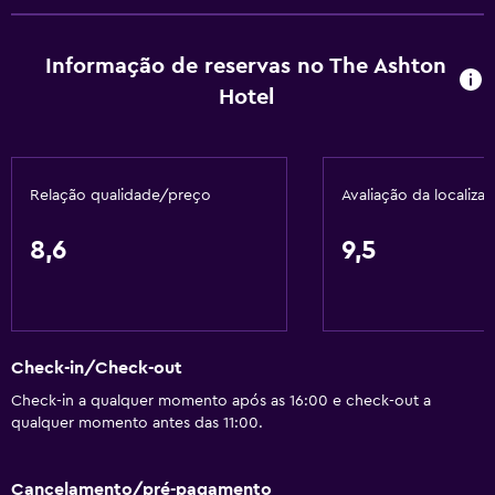
Aquecimento
Informação de reservas no The Ashton
Sabonete
Hotel
Ar-condicionado
Atoalhados (taxa extra)
Caixotes do lixo
Relação qualidade/preço
Avaliação da localiza
Amaciador
8,6
9,5
Serviços e comodidades
Salas de reunião
Caixa multibanco
Check-in/Check-out
Centro de negócios
Check-in a qualquer momento após as 16:00 e check-out a
Serviço de despertador
qualquer momento antes das 11:00.
Cofre
Instalações para reuniões/banquetes
Cancelamento/pré-pagamento