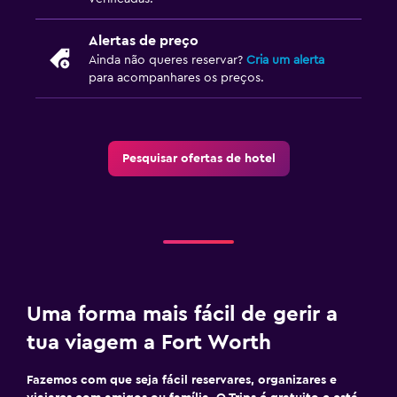
Sofá-cama
Roupeiro ou armário
Alertas de preço
Ainda não queres reservar?
Cria um alerta
para acompanhares os preços.
Área de trabalho
Fax/fotocopiadora
Cofre para portátil
Pesquisar ofertas de hotel
Secretária
Atividades
Golfe
Boliche
Uma forma mais fácil de gerir a
Saúde e segurança
tua viagem a Fort Worth
Limpeza diária
Fazemos com que seja fácil reservares, organizares e
Cofre