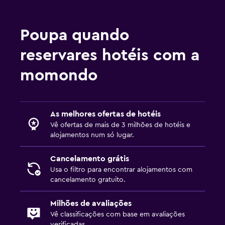
Carga p/ carros elé.
Estacionamento
Poupa quando
Serviço de estacionamento
reservares hotéis com a
Estacionamento privado
momondo
Multimédia e entretenimento
TV de ecrã plano
As melhores ofertas de hotéis
Zona de convívio/TV partilhada
Vê ofertas de mais de 3 milhões de hotéis e
alojamentos num só lugar.
TV Cabo ou TV por satélite
TV
Cancelamento grátis
Usa o filtro para encontrar alojamentos com
cancelamento gratuito.
Quarto
Tomada junto à cama
Milhões de avaliações
Vê classificações com base em avaliações
Despertador
verificadas.