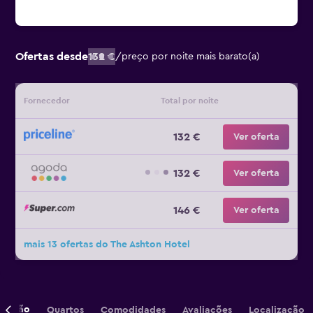
Ofertas desde
132 €
/
preço por noite mais barato(a)
Fornecedor
Total por noite
132 €
Ver oferta
132 €
Ver oferta
146 €
Ver oferta
mais 13 ofertas do The Ashton Hotel
crição
Quartos
Comodidades
Avaliações
Localização