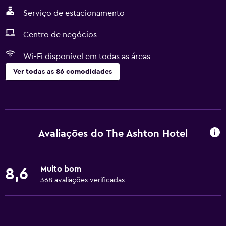
Serviço de estacionamento
Centro de negócios
Wi-Fi disponível em todas as áreas
Ver todas as 86 comodidades
Serviços básicos
Wi-Fi gratuito
Wi-Fi disponível em todas as áreas
Avaliações do The Ashton Hotel
Internet
Toalhas
Muito bom
8,6
Extintor
368 avaliações verificadas
Artigos de higiene grátis
Champô
Detetores de fumo