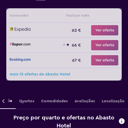
Fornecedor
Total por noite
62 €
Ver oferta
66 €
Ver oferta
67 €
Ver oferta
mais 13 ofertas do Abasto Hotel
crição
Quartos
Comodidades
Avaliações
Localização
Preço por quarto e ofertas no Abasto
Hotel