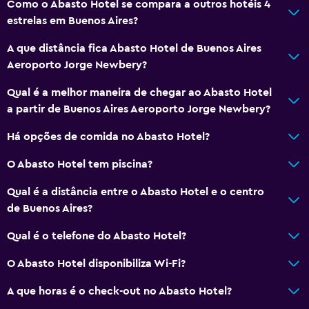
Como o Abasto Hotel se compara a outros hotéis 4
Cofre
estrelas em Buenos Aires?
A que distância fica Abasto Hotel de Buenos Aires
Casa de banho
Aeroporto Jorge Newbery?
Sanita com autoclismo elevado
Qual é a melhor maneira de chegar ao Abasto Hotel
Secador de cabelo
a partir de Buenos Aires Aeroporto Jorge Newbery?
WC público
Há opções de comida no Abasto Hotel?
WC privativo
O Abasto Hotel tem piscina?
Chuveiro
Touca para banho
Qual é a distância entre o Abasto Hotel e o centro
de Buenos Aires?
Banheira
Bidê
Qual é o telefone do Abasto Hotel?
Vaso sanitário
O Abasto Hotel disponibiliza Wi-Fi?
Papel higiénico
A que horas é o check-out no Abasto Hotel?
Escova de dentes