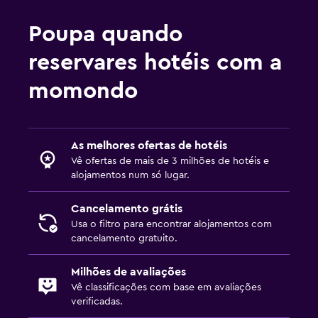
Despertador
Poupa quando
Suporte para cabides
reservares hotéis com a
Área de trabalho
momondo
Fax/fotocopiadora
Cofre para portátil
As melhores ofertas de hotéis
Secretária
Vê ofertas de mais de 3 milhões de hotéis e
alojamentos num só lugar.
Atividades
Cancelamento grátis
Sala de jogos
Usa o filtro para encontrar alojamentos com
Animação noturna
cancelamento gratuito.
Milhões de avaliações
Vê classificações com base em avaliações
verificadas.