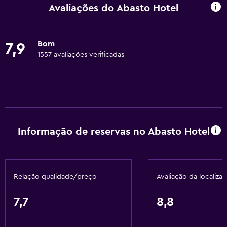
Extintor
Avaliações do Abasto Hotel
Artigos de higiene grátis
Detetores de fumo
Bom
7,9
Aquecimento
1557 avaliações verificadas
Ar-condicionado
Wi-Fi gratuito
Roupa de cama
Toalhas
Informação de reservas no Abasto Hotel
Champô
Adaptador
Sabonete
Relação qualidade/preço
Avaliação da localiza
Atoalhados (taxa extra)
Caixotes do lixo
7,7
8,8
Amaciador