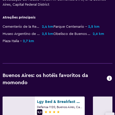
Restaurante
Aires, Capital Federal District
Bar/Lounge
As refeições podem ser entregues no quarto
Atrações principais
Minibar
Cementerio de la Recoleta
2,4 km
Parque Centenario
2,5 km
Pequeno-almoço no quarto
Museo Argentino de Ciencias Naturales
2,5 km
Obelisco de Buenos Aires
2,6 km
Plaza Italia
2,7 km
Fervedor para chá/café
Acessibilidade e conveniência
Quarto para não fumadores
Acessível
Buenos Aires: os hotéis favoritos da
Elevador
momondo
Acessível por elevador
WC com barras de apoio
Lgy Bed & Breakfast Only Men
Pisos superiores acessíveis por elevador
Defensa 1120, Buenos Aires, Capital Federal District
4 estrelas
9,0