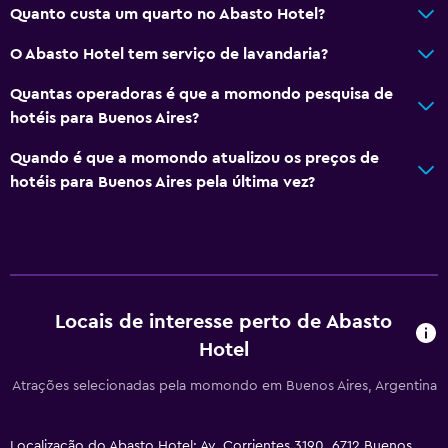
Quanto custa um quarto no Abasto Hotel?
Geral
O Abasto Hotel tem serviço de lavandaria?
Quartos familiares
Quantas operadoras é que a momondo pesquisa de
Armazém disponível
hotéis para Buenos Aires?
Área de descanso
Quando é que a momondo atualizou os preços de
Solário
hotéis para Buenos Aires pela última vez?
Quartos insonorizados
Insonorizado
Telefone
Piso em carpete
Locais de interesse perto de Abasto
Vista da cidade
Hotel
Atrações selecionadas pela momondo em Buenos Aires, Argentina
Restaurantes
Chaleira elétrica
Localização do Abasto Hotel: Av. Corrientes 3190, 6712 Buenos