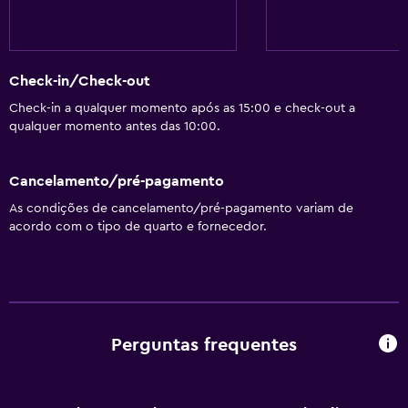
Serviços e comodidades
Centro de negócios
Check-in/Check-out
Aluguer de carros
Check-in a qualquer momento após as 15:00 e check-out a
Serviço de despertador
qualquer momento antes das 10:00.
Serviço de concierge
Staff de animação
Cancelamento/pré-pagamento
Câmbio
As condições de cancelamento/pré-pagamento variam de
acordo com o tipo de quarto e fornecedor.
Instalações para reuniões/banquetes
Serviço de quarto
Visitas guiadas
Acesso com chave
Perguntas frequentes
Acesso com cartão
Check-out expresso
Receção 24 horas