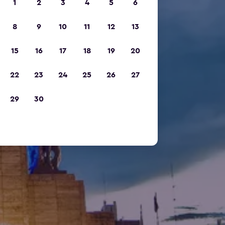
1
2
3
4
5
6
8
9
10
11
12
13
15
16
17
18
19
20
22
23
24
25
26
27
29
30