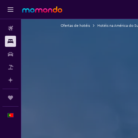
Ofertas de hotéis
Hotéis na América do Su
Voos
Alojamentos
Carros
Pacotes
Faz planos com IA
Trips
Português