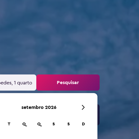
Pesquisar
edes, 1 quarto
setembro 2026
T
Q
Q
S
S
D