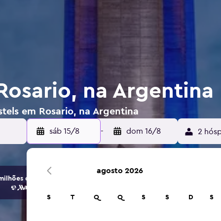
Rosario, na Argentina
tels em Rosario, na Argentina
sáb 15/8
-
dom 16/8
2 hósp
agosto 2026
ilhões de opções de hotéis e alojamento.
S
T
Q
Q
S
S
D
S