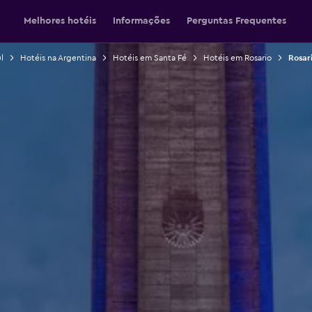
Melhores hotéis
Informações
Perguntas Frequentes
l
Hotéis na Argentina
Hotéis em Santa Fé
Hotéis em Rosario
Rosar