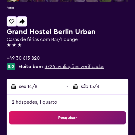
Fotos
Grand Hostel Berlin Urban
Casas de férias com Bar/Lounge
3 estrelas
+49 30 613 820
Muito bom
3726 avaliações verificadas
8,0
sex 14/8
-
sáb 15/8
2 hóspedes, 1 quarto
Pesquisar