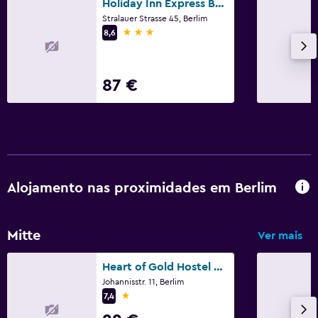
Holiday Inn Express Berlin - Alexanderplatz By IHG
Stralauer Strasse 45, Berlim
3 estrelas
8,6
87 €
Alojamento nas proximidades em Berlim
Mitte
Ver mais
Heart of Gold Hostel & Capsules Berlin
Johannisstr. 11, Berlim
1 estrela
7,4