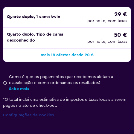
providencia roupa de cama premium e um serviço de
limpeza diário. Há também uma secretária em cada quarto
29 €
Quarto duplo, 1 cama twin
e acesso Wi-Fi gratuito em toda a propriedade.
por noite, com taxas
Existem muitas opções de restauração nas imediações.
50 €
Quarto duplo, Tipo de cama
Mesmo em frente ao hostel encontra a Taverna Athene,
desconhecido
por noite, com taxas
que serve comida mediterrânea, e se descer a rua vai
encontrar o Mirami e o Layla by Meir Adoni, para citar
mais 18 ofertas desde 20 €
apenas alguns.
Um dos maiores atrativos da área de Neukoelln são os
Como é que os pagamentos que recebemos afetam a
seus parques aquáticos. Se quiser desfrutar de um, visite a
classificação e como ordenamos os resultados?
Galeria Kaufhof. Encontra também alguns cafés
Sabe mais
conceituados à distância de uma curta caminhada.
*
O total inclui uma estimativa de impostos e taxas locais a serem
pagos no ato de check-out.
Configurações de cookies