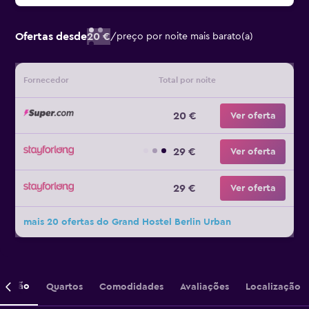
Ofertas desde
20 €
/
preço por noite mais barato(a)
Fornecedor
Total por noite
20 €
Ver oferta
29 €
Ver oferta
29 €
Ver oferta
mais 20 ofertas do Grand Hostel Berlin Urban
crição
Quartos
Comodidades
Avaliações
Localização