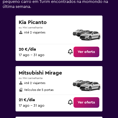
pequeno carro em Turim encontrados na momondo na
0
última semana.
to
90.
Kia Picanto
ou Mini semelhante
Até 2 viajantes
20 €/dia
Ver oferta
17 ago – 31 ago
Mitsubishi Mirage
ou Mini semelhante
Até 2 viajantes
Veículos de 5 portas
21 €/dia
Ver oferta
17 ago – 31 ago