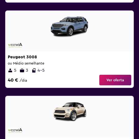
Peugeot 3008
ou Médio semelhante
5
3
4-5
40 €
Ver oferta
/dia