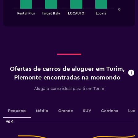
The
0
chart
End
Rental Plus
Target Italy
LOCAUTO
Ecovia
of
has
interactive
1
chart
X
axis
displaying
categories.
Range:
4
categories.
Ofertas de carros de aluguer em Turim,
The
chart
Piemonte encontradas na momondo
has
1
Aluga o carro ideal para ti em Turim
Y
axis
displaying
values.
Pequeno
Médio
Grande
SUV
Carrinha
Luxo
Range:
0
90 €
Combination
to
Chart
graphic.
chart
36.
with