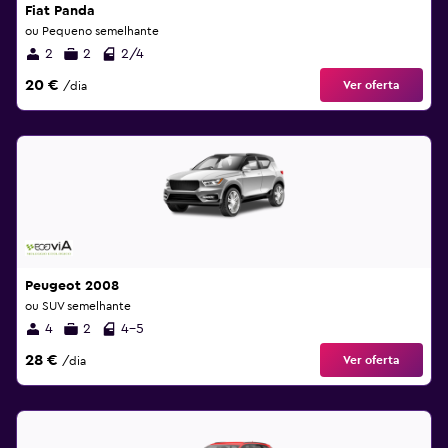
Fiat Panda
ou Pequeno semelhante
2
2
2/4
20 €
Ver oferta
/dia
Peugeot 2008
ou SUV semelhante
4
2
4-5
28 €
Ver oferta
/dia