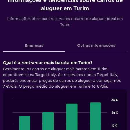
Informações e tendências sobre carros de
aluguer em Turim
Informações úteis para reservares o carro de aluguer ideal em
Turim
Empresas
Outras informações
Qual é a rent-a-car mais barata em Turim?
Geralmente, os carros de aluguer mais baratos em Turim
encontram-se na Target Italy. Se reservares com a Target Italy,
poderás encontrar preços de carros de aluguer a começar nos
7 €/dia. O preço médio do aluguer em Turim é 16 €/dia.
36 €
Bar
Chart
graphic.
chart
24 €
with
4
bars.
12 €