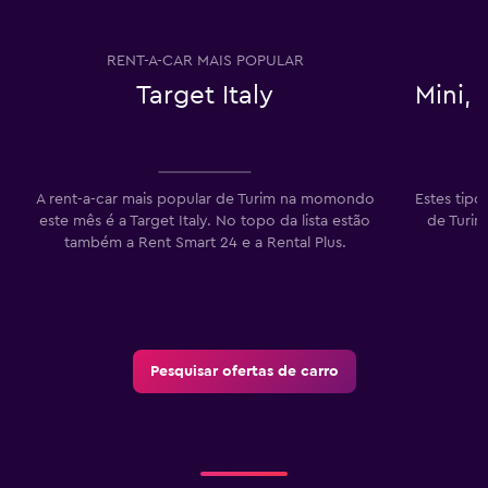
RENT-A-CAR MAIS POPULAR
Target Italy
Mini,
A rent-a-car mais popular de Turim na momondo
Estes tipo
este mês é a Target Italy. No topo da lista estão
de Turim
também a Rent Smart 24 e a Rental Plus.
Pesquisar ofertas de carro