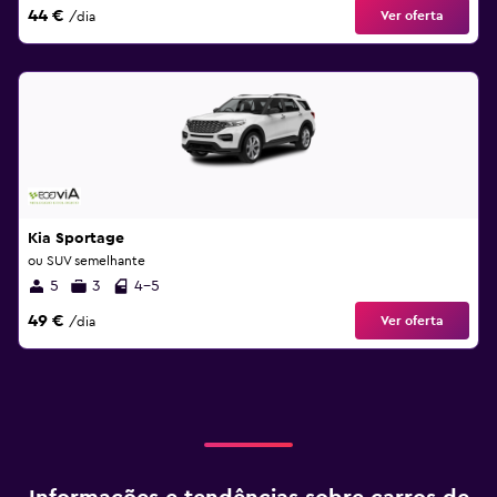
44 €
Ver oferta
/dia
Kia Sportage
ou SUV semelhante
5
3
4-5
49 €
Ver oferta
/dia