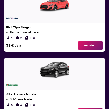
Fiat Tipo Wagon
ou Pequeno semelhante
4
2
4-5
38 €
Ver oferta
/dia
Alfa Romeo Tonale
ou SUV semelhante
5
3
4-5