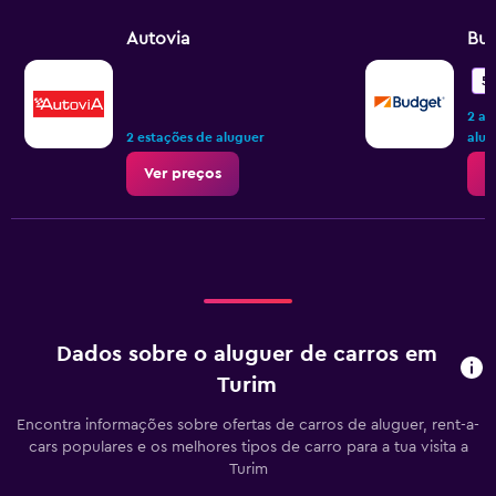
Autovia
Bu
5,
2 av
2 estações de aluguer
alug
Ver preços
V
Dados sobre o aluguer de carros em
Turim
Encontra informações sobre ofertas de carros de aluguer, rent-a-
cars populares e os melhores tipos de carro para a tua visita a
Turim