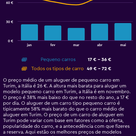
60 €
2
data
series.
30 €
The
chart
has
0 €
1
End
jan
fev
mar
abr
mai
of
X
interactive
axis
chart
Pequeno carros
17 € - 36 €
displaying
categories.
Todos os tipos de carro
49 € - 72 €
Range:
14
O preço médio de um aluguer de pequeno carro em
categories.
Turim, a Itália é 26 €. A altura mais barata para alugar um
The
modelo pequeno carro em Turim, a Itália é em novembro.
chart
O preço é 38% mais baixo do que no resto do ano, a 17 €
has
por dia. O aluguer de um carro tipo pequeno carro é
1
tipicamente 58% mais barato do que o carro médio de
Y
aluguer em Turim. O preço de um carro de aluguer em
axis
Turim pode variar com base em fatores como a oferta,
displaying
popularidade do carro, e a antecedência com que fizeres
values.
a reserva. Aqui estão os melhores preços de modelos
Range: