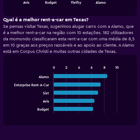
chart
End
Avis
Budget
Thrifty
Alamo
of
has
interactive
1
chart
X
Qual é a melhor rent-a-car em Texas?
axis
Se pensas visitar Texas, sugerimos alugar carro com a Alamo, que
displaying
é a melhor rent-a-car na região com 10 estações. 182 utilizadores
categories.
da momondo classificaram esta rent-a-car com uma média de 8,5
Range:
em 10 graças aos preços razoáveis e ao apoio ao cliente. A Alamo
4
está em Corpus Christi e muitas outras cidades de Texas.
categories.
The
chart
0
2
4
6
8
10
has
Bar
Chart
graphic.
chart
1
Alamo
with
Y
Enterprise Rent-A-Car
5
axis
bars.
Sixt
displaying
values.
Avis
The
Range:
chart
Budget
End
0
of
has
interactive
to
1
chart
180.
X
axis
displaying