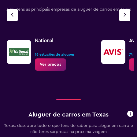
Aqui tens as principais empresas de aluguer de carros em Texas
National
Avi
16 estações de aluguer
74 e
Ver preços
V
Aluguer de carros em Texas
Texas: descobre tudo o que tens de saber para alugar um carro e
não teres surpresas na próxima viagem