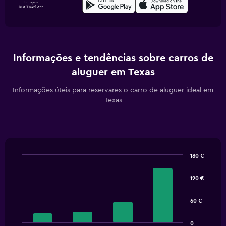
Informações e tendências sobre carros de
aluguer em Texas
Informações úteis para reservares o carro de aluguer ideal em
Texas
180 €
Bar
Chart
graphic.
chart
120 €
with
4
bars.
60 €
The
0