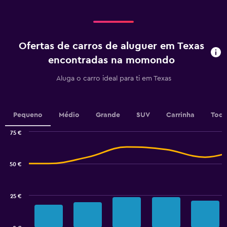
categories.
Range:
5
categories.
Ofertas de carros de aluguer em Texas
The
chart
encontradas na momondo
has
1
Aluga o carro ideal para ti em Texas
Y
axis
displaying
values.
Pequeno
Médio
Grande
SUV
Carrinha
Todo
Range:
0
75 €
Combination
to
Chart
graphic.
chart
100.
with
50 €
2
data
series.
25 €
The
chart
has