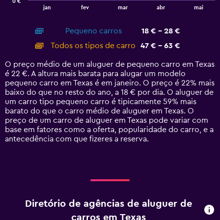
0 €
1
End
jan
fev
mar
abr
mai
of
X
interactive
axis
chart
Pequeno carros
18 € - 28 €
displaying
categories.
Todos os tipos de carro
47 € - 63 €
Range:
14
O preço médio de um aluguer de pequeno carro em Texas
categories.
é 22 €. A altura mais barata para alugar um modelo
The
pequeno carro em Texas é em janeiro. O preço é 22% mais
chart
baixo do que no resto do ano, a 18 € por dia. O aluguer de
has
um carro tipo pequeno carro é tipicamente 59% mais
1
barato do que o carro médio de aluguer em Texas. O
Y
preço de um carro de aluguer em Texas pode variar com
axis
base em fatores como a oferta, popularidade do carro, e a
displaying
antecedência com que fizeres a reserva.
values.
Range:
0
to
75.
Diretório de agências de aluguer de
carros em Texas